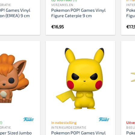
ORATIE
VERZAMELEN
INTE
P! Games Vinyl
Pokemon POP! Games Vinyl
Pok
eon (EMEA) 9 cm
Figure Caterpie 9 cm
Fig
€
16,95
€
17,
2)
In nabestelling
Uitv
ORATIE
INTERIEURDECORATIE
BEEL
per Sized Jumbo
Pokemon POP! Games Vinyl
Pok