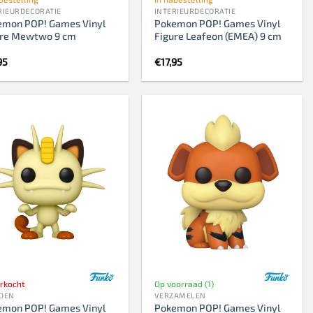
RIEURDECORATIE
INTERIEURDECORATIE
emon POP! Games Vinyl
Pokemon POP! Games Vinyl
ure Mewtwo 9 cm
Figure Leafeon (EMEA) 9 cm
95
€
17,95
erkocht
Op voorraad (1)
DEN
VERZAMELEN
emon POP! Games Vinyl
Pokemon POP! Games Vinyl