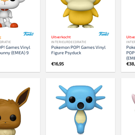
g
Uitverkocht
Uitv
ORATIE
INTERIEURDECORATIE
INTE
P! Games Vinyl
Pokemon POP! Games Vinyl
Pok
bunny (EMEA) 9
Figure Psyduck
POP!
(EM
€
16,95
€
38