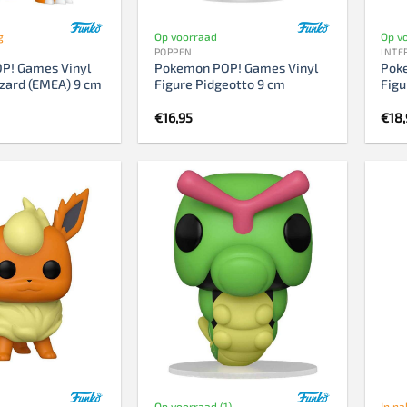
g
Op voorraad
Op vo
POPPEN
INTE
P! Games Vinyl
Pokemon POP! Games Vinyl
Pok
izard (EMEA) 9 cm
Figure Pidgeotto 9 cm
Figu
€
16,95
€
18
Op voorraad (1)
In na