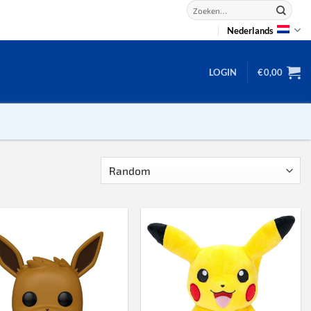
Zoeken
naar:
Nederlands
LOGIN
€
0,00
2D puzzels
3D puzzels
backgammon
2-100 stukjes
dammen
100 stukjes
dobbel
200 stukjes
domino
300 stukjes
mahjong