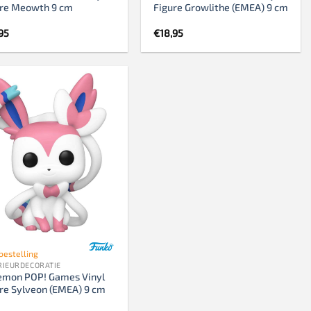
ure Meowth 9 cm
Figure Growlithe (EMEA) 9 cm
95
€
18,95
bestelling
RIEURDECORATIE
emon POP! Games Vinyl
re Sylveon (EMEA) 9 cm