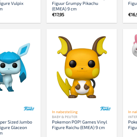
igure Vulpix
Figuur Grumpy Pikachu
Fig
cm
(EMEA) 9 cm
€
17,95
€
16,
In nabestelling
In na
BABY & PEUTER
INTE
per Sized Jumbo
Pokemon POP! Games Vinyl
Pok
Figure Glaceon
Figure Raichu (EMEA) 9 cm
Figu
cm