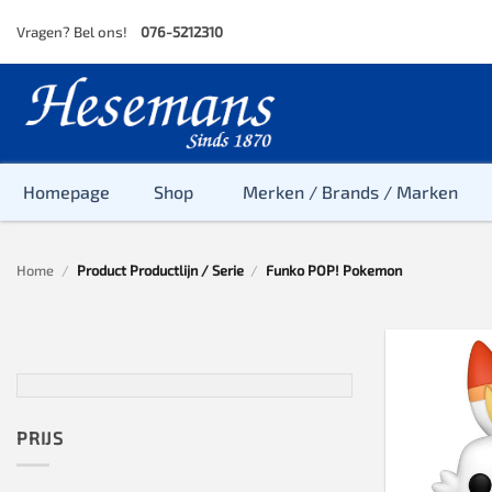
Skip
Vragen? Bel ons!
076-5212310
to
content
Homepage
Shop
Merken / Brands / Marken
Home
/
Product Productlijn / Serie
/
Funko POP! Pokemon
Baby
Peuter
Kleuter
Baby & Peu
Baby, Peute
PRIJS
Peuter & Kl