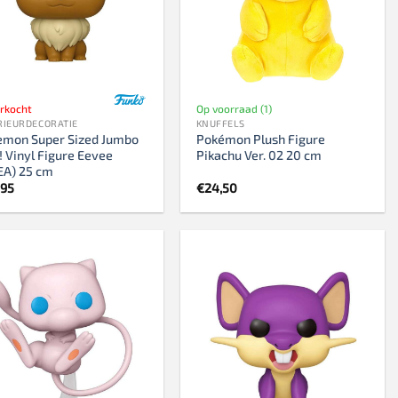
500 stukjes
Schaken
500 stukjes XL
654 stukjes
schaakbord
759 stukjes
schaakklok
erkocht
Op voorraad (1)
1000 stukjes
schaakset
RIEURDECORATIE
KNUFFELS
emon Super Sized Jumbo
Pokémon Plush Figure
1500 stukjes
schaakstukken
 Vinyl Figure Eevee
Pikachu Ver. 02 20 cm
2000 stukjes
EA) 25 cm
,95
€
24,50
3000 stukjes
5000 stukjes