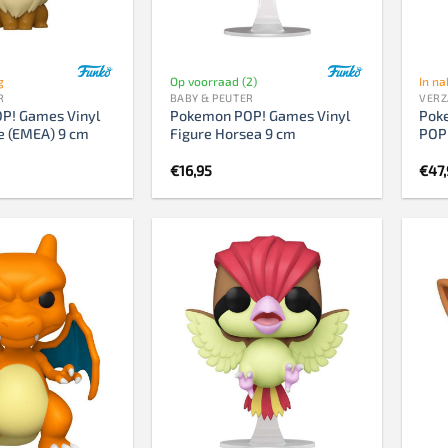
g
Op voorraad (2)
In na
R
BABY & PEUTER
VER
P! Games Vinyl
Pokemon POP! Games Vinyl
Pok
e (EMEA) 9 cm
Figure Horsea 9 cm
POP!
€
16,95
€
47