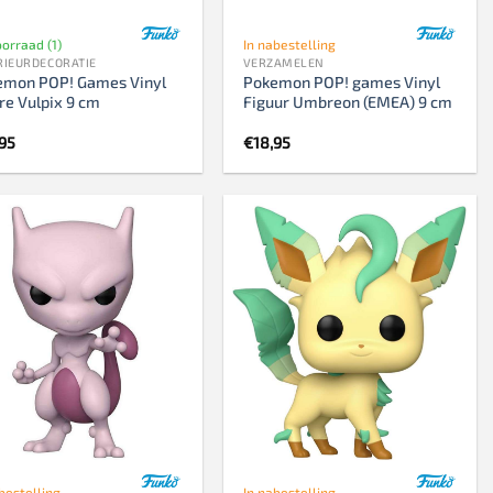
orraad (1)
In nabestelling
RIEURDECORATIE
VERZAMELEN
emon POP! Games Vinyl
Pokemon POP! games Vinyl
re Vulpix 9 cm
Figuur Umbreon (EMEA) 9 cm
,95
€
18,95
bestelling
In nabestelling