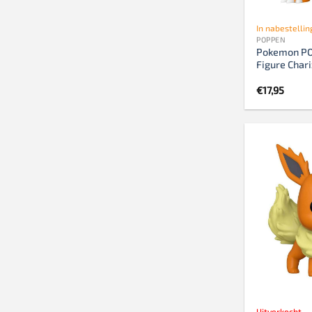
In nabestellin
POPPEN
Pokemon PO
Figure Char
€
17,95
Uitverkocht