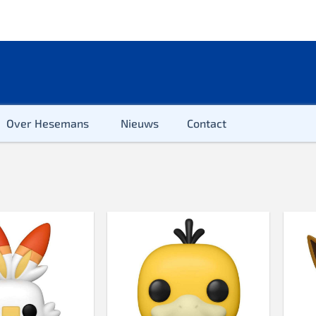
Over Hesemans
Nieuws
Contact
ter
r & Kleuter
euter