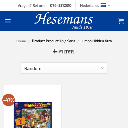
Skip
Vragen? Bel ons!
076-5212310
Nederlands
to
content
Home
/
Product Productlijn / Serie
/
Jumbo Hidden Xtra
FILTER
-47%