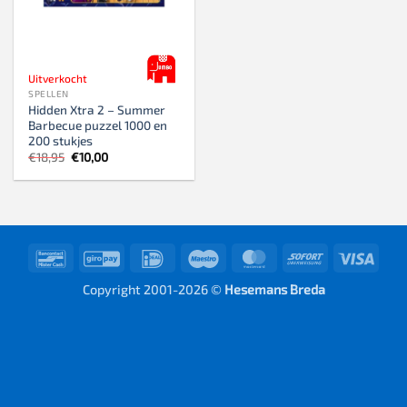
Uitverkocht
SPELLEN
Hidden Xtra 2 – Summer
Barbecue puzzel 1000 en
200 stukjes
Oorspronkelijke
Huidige
€
18,95
€
10,00
prijs
prijs
was:
is:
€18,95.
€10,00.
Bancontact
GiroPay
IDeal
Maestro
MasterCard
Sofort
Visa
Copyright 2001-2026 ©
Hesemans Breda