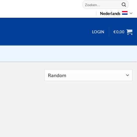
Zoeken
naar:
Nederlands
LOGIN
€
0,00
2D puzzels
3D puzzels
backgammon
2-100 stukjes
dammen
100 stukjes
dobbel
200 stukjes
domino
300 stukjes
mahjong