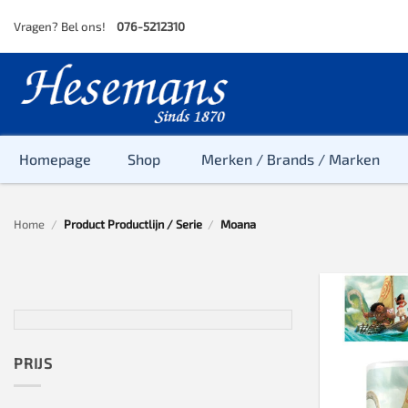
Skip
Vragen? Bel ons!
076-5212310
to
content
Homepage
Shop
Merken / Brands / Marken
Home
/
Product Productlijn / Serie
/
Moana
Baby
Peuter
Kleuter
Baby & Peu
Baby, Peute
PRIJS
Peuter & Kl