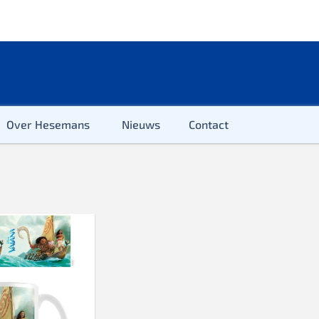
Over Hesemans
Nieuws
Contact
ter
r & Kleuter
euter