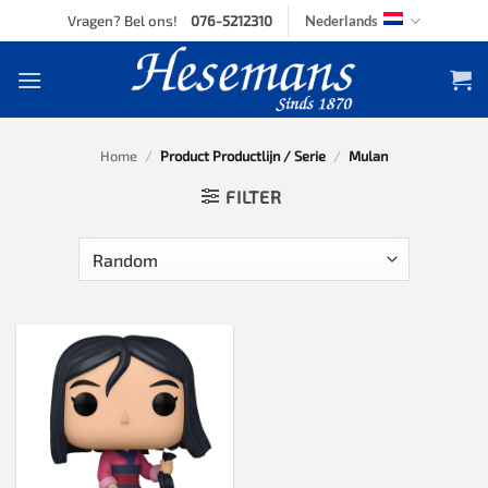
Skip
Vragen? Bel ons!
076-5212310
Nederlands
to
content
Home
/
Product Productlijn / Serie
/
Mulan
FILTER