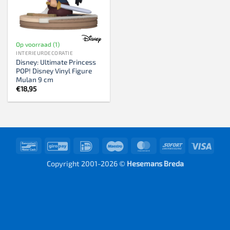
Op voorraad (1)
INTERIEURDECORATIE
Disney: Ultimate Princess
POP! Disney Vinyl Figure
Mulan 9 cm
€
18,95
Bancontact
GiroPay
IDeal
Maestro
MasterCard
Sofort
Visa
Copyright 2001-2026 ©
Hesemans Breda