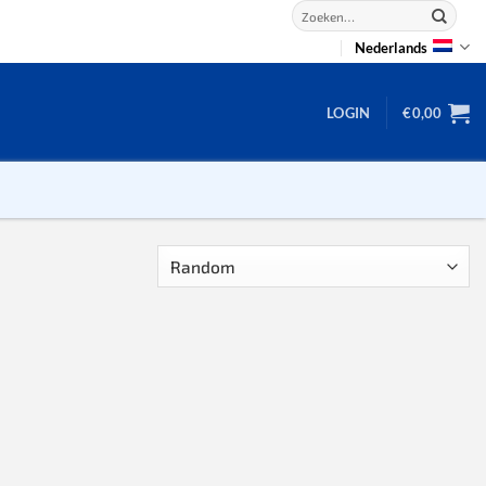
Zoeken
naar:
Nederlands
LOGIN
€
0,00
2D puzzels
3D puzzels
backgammon
2-100 stukjes
dammen
100 stukjes
dobbel
200 stukjes
domino
300 stukjes
mahjong