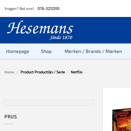
Skip
Vragen? Bel ons!
076-5212310
to
content
Homepage
Shop
Merken / Brands / Marken
Home
/
Product Productlijn / Serie
/
Netflix
Baby
Peuter
Kleuter
Baby & Peu
Baby, Peute
PRIJS
Peuter & Kl