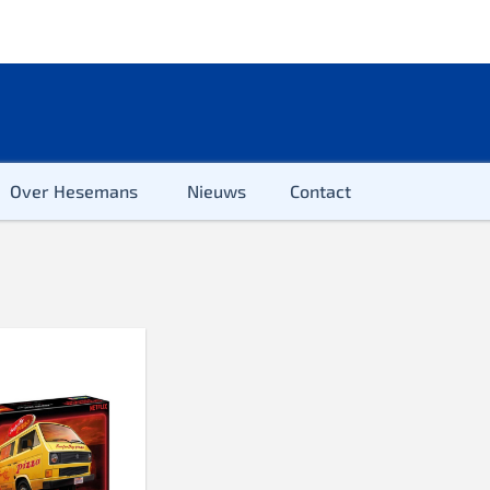
Over Hesemans
Nieuws
Contact
ter
r & Kleuter
euter