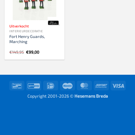
Uitverkocht
INTERIEURDECORATIE
Fort Henry Guards,
Marching
Oorspronkelijke
Huidige
€
149,95
€
99,00
prijs
prijs
was:
is:
€149,95.
€99,00.
Bancontact
GiroPay
IDeal
Maestro
MasterCard
Sofort
Visa
Copyright 2001-2026 ©
Hesemans Breda