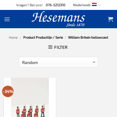
Skip
Vragen? Bel ons!
076-5212310
Nederlands
to
content
Home
/
Product Productlijn / Serie
/
William Britain hollowcast
FILTER
-34%