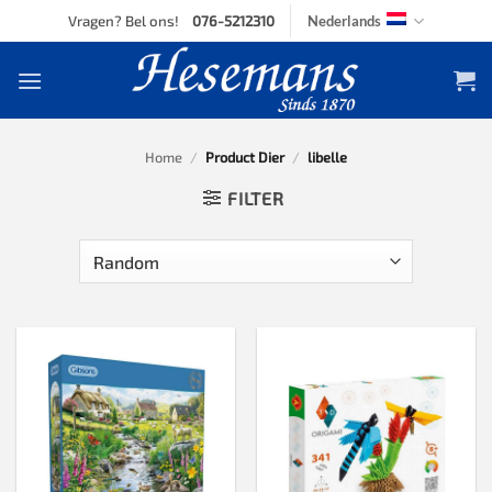
Skip
Vragen? Bel ons!
076-5212310
Nederlands
to
content
Home
/
Product Dier
/
libelle
FILTER