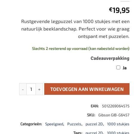
19,95
€
Rustgevende legpuzzel van 1000 stukjes met een
natuurlijk beeklandschap. Perfect voor wie graag
ontspant met puzzelen.
Slechts 2 resterend op voorraad (kan nabesteld worden)
Cadeauverpakking
Ja
Babbling Brook (1000) aantal
TOEVOEGEN AAN WINKELWAGEN
EAN:
5012269064575
SKU:
Gibson GIB-G6457
Categorieën:
Speelgoed
,
Puzzels
,
puzzel 2D
,
1000 stukjes
Tags:
puzzel 2D
,
1000 stukjes