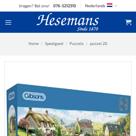
Skip
Vragen? Bel ons!
076-5212310
Nederlands
to
content
Home
/
Speelgoed
/
Puzzels
/
puzzel 2D