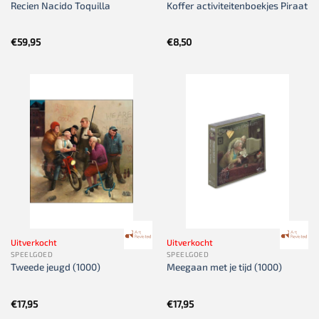
Recien Nacido Toquilla
Koffer activiteitenboekjes Piraat
€
59,95
€
8,50
Uitverkocht
Uitverkocht
SPEELGOED
SPEELGOED
Tweede jeugd (1000)
Meegaan met je tijd (1000)
€
17,95
€
17,95