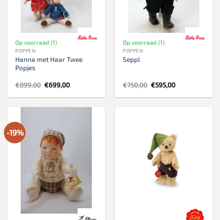
Op voorraad (1)
Op voorraad (1)
POPPEN
POPPEN
Hanna met Haar Twee
Seppl
Popjes
Oorspronkelijke
Huidige
Oorspronkelijke
Huidige
€
899,00
€
699,00
€
750,00
€
595,00
prijs
prijs
prijs
prijs
was:
is:
was:
is:
€899,00.
€699,00.
€750,00.
€595,00.
-19%