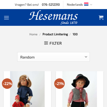
Skip
Vragen? Bel ons!
076-5212310
Nederlands
to
content
Home
/
Product Limitering
/
100
FILTER
-22%
-21%