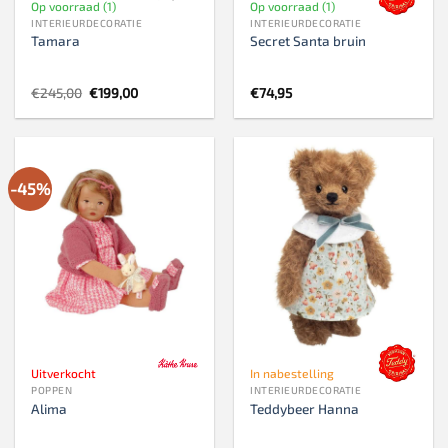
Op voorraad (1)
Op voorraad (1)
INTERIEURDECORATIE
INTERIEURDECORATIE
Tamara
Secret Santa bruin
Oorspronkelijke
Huidige
€
245,00
€
199,00
€
74,95
prijs
prijs
was:
is:
€245,00.
€199,00.
-45%
Uitverkocht
In nabestelling
POPPEN
INTERIEURDECORATIE
Alima
Teddybeer Hanna