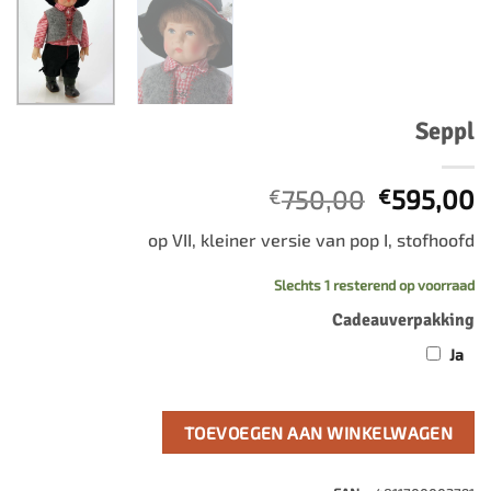
Seppl
Oorspronk
H
750,00
595,00
€
€
prijs
p
op VII, kleiner versie van pop I, stofhoofd
was:
is
€750,00.
€
Slechts 1 resterend op voorraad
Cadeauverpakking
Ja
TOEVOEGEN AAN WINKELWAGEN