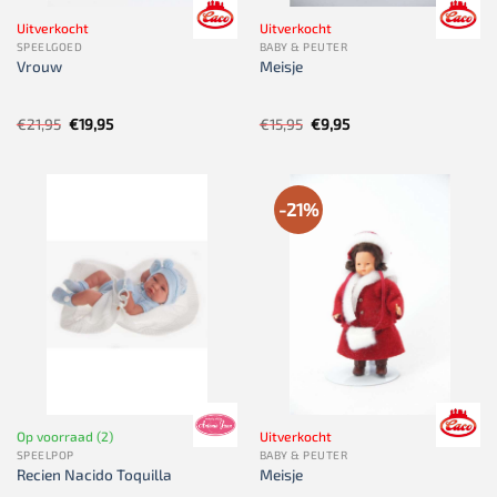
Uitverkocht
Uitverkocht
SPEELGOED
BABY & PEUTER
Vrouw
Meisje
Oorspronkelijke
Huidige
Oorspronkelijke
Huidige
€
21,95
€
19,95
€
15,95
€
9,95
prijs
prijs
prijs
prijs
was:
is:
was:
is:
€21,95.
€19,95.
€15,95.
€9,95.
-21%
Op voorraad (2)
Uitverkocht
SPEELPOP
BABY & PEUTER
Recien Nacido Toquilla
Meisje