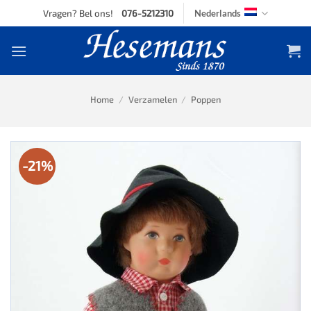
Skip
Vragen? Bel ons!
076-5212310
Nederlands
to
content
Home
/
Verzamelen
/
Poppen
-21%