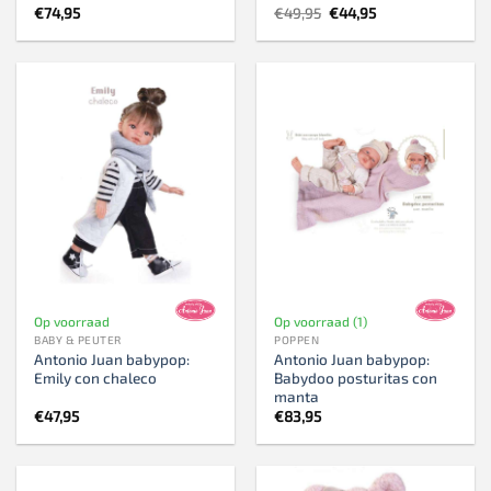
Oorspronkelijke
Huidige
€
74,95
€
49,95
€
44,95
prijs
prijs
was:
is:
€49,95.
€44,95.
Op voorraad
Op voorraad (1)
BABY & PEUTER
POPPEN
Antonio Juan babypop:
Antonio Juan babypop:
Emily con chaleco
Babydoo posturitas con
manta
€
47,95
€
83,95