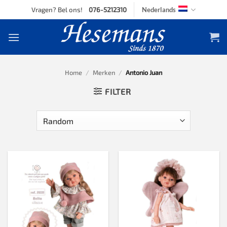
Skip
Vragen? Bel ons!
076-5212310
Nederlands
to
content
Home
/
Merken
/
Antonio Juan
FILTER