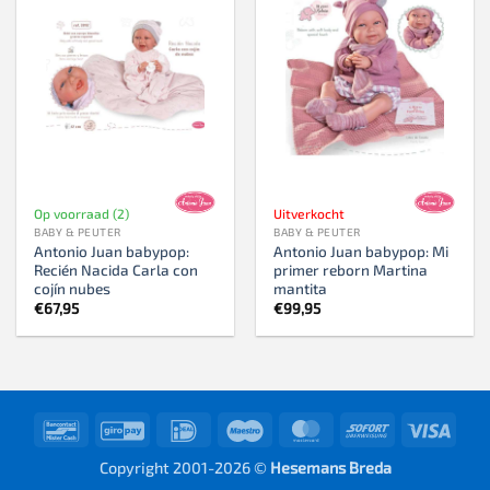
Op voorraad (2)
Uitverkocht
BABY & PEUTER
BABY & PEUTER
Antonio Juan babypop:
Antonio Juan babypop: Mi
Recién Nacida Carla con
primer reborn Martina
cojín nubes
mantita
€
67,95
€
99,95
Bancontact
GiroPay
IDeal
Maestro
MasterCard
Sofort
Visa
Copyright 2001-2026 ©
Hesemans Breda