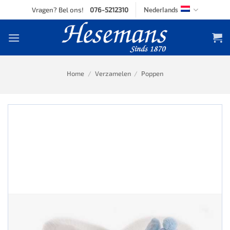
Skip
Vragen? Bel ons!
076-5212310
Nederlands
to
content
Home
/
Verzamelen
/
Poppen