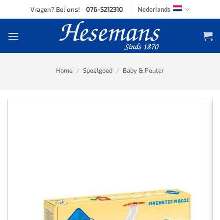
Skip
Vragen? Bel ons!
076-5212310
Nederlands
to
content
Home
/
Speelgoed
/
Baby & Peuter