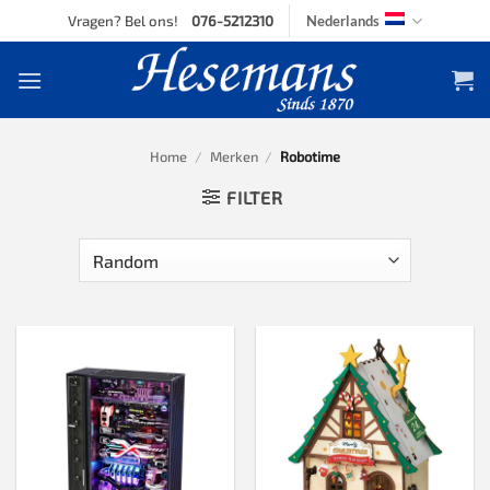
Skip
Vragen? Bel ons!
076-5212310
Nederlands
to
content
Home
/
Merken
/
Robotime
FILTER