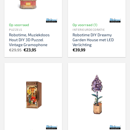
Op voorraad
Op voorraad (1)
PUZZELS
INTERIEURDECORATIE
Robotime, Muziekdoos
Robotime DIY Dreamy
Hout DIY 3D Puzzel
Garden House met LED
Vintage Gramophone
Verlichting
Oorspronkelijke
Huidige
€
29,95
€
23,95
€
39,99
prijs
prijs
was:
is:
€29,95.
€23,95.