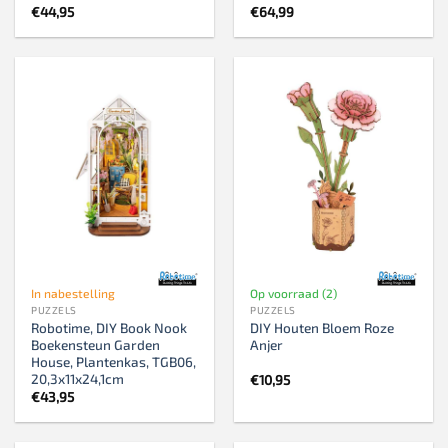
€
44,95
€
64,99
In nabestelling
Op voorraad (2)
PUZZELS
PUZZELS
Robotime, DIY Book Nook
DIY Houten Bloem Roze
Boekensteun Garden
Anjer
House, Plantenkas, TGB06,
20,3x11x24,1cm
€
10,95
€
43,95