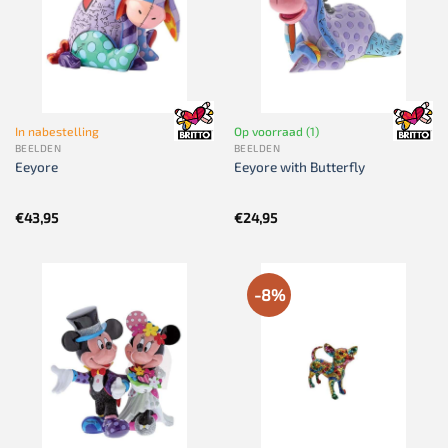
In nabestelling
Op voorraad (1)
BEELDEN
BEELDEN
Eeyore
Eeyore with Butterfly
€
43,95
€
24,95
-8%