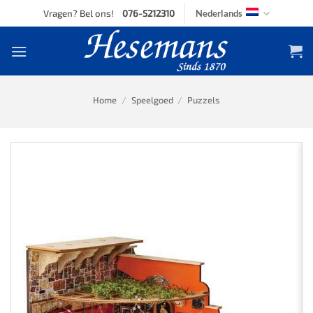
Skip
Vragen? Bel ons!
076-5212310
Nederlands
to
content
Home
/
Speelgoed
/
Puzzels