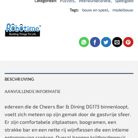
Categorieën:
Puzzels
,
Interieurdecoratie
,
Speelgoed
Tags:
bouw en speel
,
modelbouw
BESCHRIJVING
AANVULLENDE INFORMATIE
edereen die de Cheers Bar & Dining DG173 binnenloopt,
voelt zich meteen op zijn gemak door de gastvrije sfeer.
Er zijn comfortabele zitplaatsen, boogramen, een
strakke bar en een nette rij wijnflessen die een intieme
eetomgeving creëren. Overal hangen krijtbordmenu’s