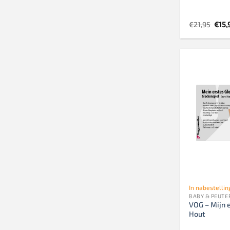
Oors
€
21,95
€
15,
prijs
was:
€21,
In nabestellin
BABY & PEUTE
VOG – Mijn 
Hout