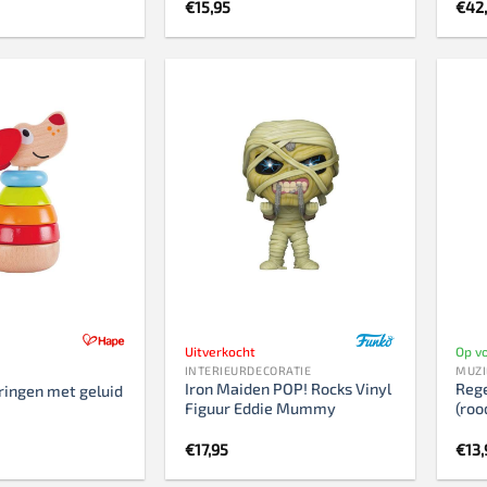
€
15,95
€
42
Uitverkocht
Op v
INTERIEURDECORATIE
MUZI
Iron Maiden POP! Rocks Vinyl
Reg
ringen met geluid
Figuur Eddie Mummy
(roo
€
17,95
€
13,