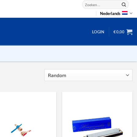
Zoeken
naar:
Nederlands
LOGIN
€
0,00
2D puzzels
3D puzzels
backgammon
2-100 stukjes
dammen
100 stukjes
dobbel
200 stukjes
domino
300 stukjes
mahjong