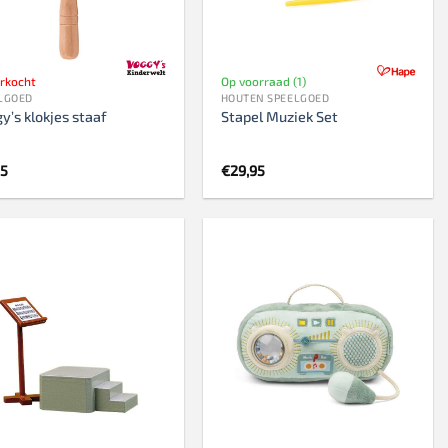
erkocht
Op voorraad (1)
LGOED
HOUTEN SPEELGOED
y’s klokjes staaf
Stapel Muziek Set
95
€
29,95