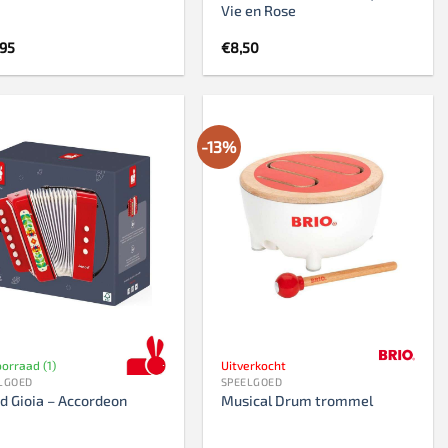
Vie en Rose
,95
€
8,50
-13%
orraad (1)
Uitverkocht
LGOED
SPEELGOED
d Gioia – Accordeon
Musical Drum trommel