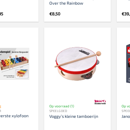
Over the Rainbow
pronkelijke
Huidige
95
€
8,50
€
39
prijs
is:
95.
€15,95.
g
Op voorraad (1)
Op vo
R
SPEELGOED
SPEE
eerste xylofoon
Voggy’s kleine tamboerijn
Jano