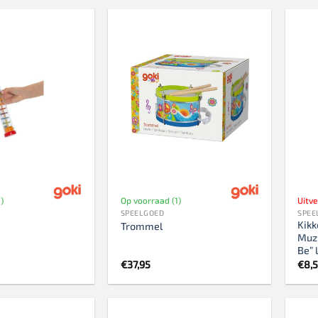
)
Op voorraad (1)
Uitv
SPEELGOED
SPEE
Kikk
Trommel
Muzi
Be” 
€
37,95
€
8,