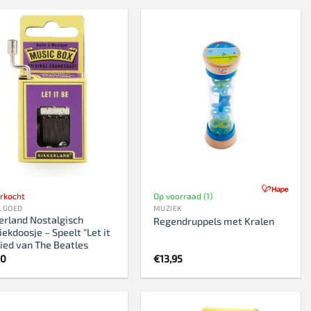
erkocht
Op voorraad (1)
LGOED
MUZIEK
erland Nostalgisch
Regendruppels met Kralen
ekdoosje – Speelt “Let it
lied van The Beatles
50
€
13,95