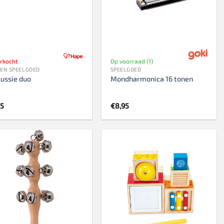
500 stukjes
Schaken
500 stukjes XL
654 stukjes
schaakbord
759 stukjes
schaakklok
erkocht
Op voorraad (1)
1000 stukjes
schaakset
EN SPEELGOED
SPEELGOED
1500 stukjes
schaakstukken
ussie duo
Mondharmonica 16 tonen
2000 stukjes
95
€
8,95
3000 stukjes
5000 stukjes