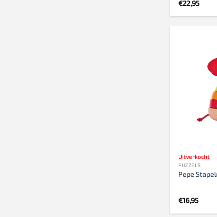
€
22,95
Uitverkocht
PUZZELS
Pepe Stapel
€
16,95