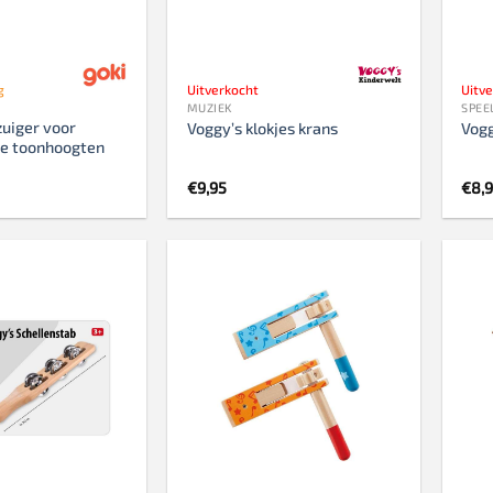
g
Uitverkocht
Uitv
MUZIEK
SPEE
zuiger voor
Voggy’s klokjes krans
Vogg
de toonhoogten
€
9,95
€
8,