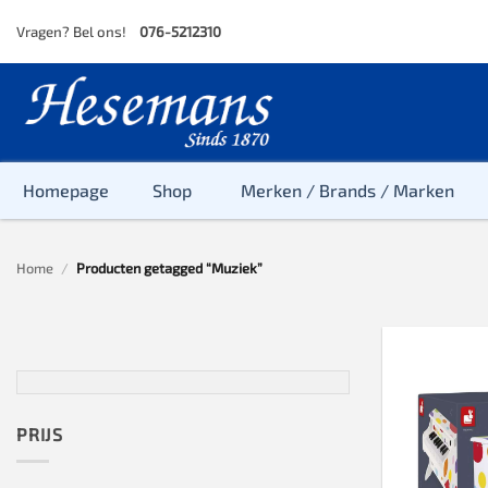
Skip
Vragen? Bel ons!
076-5212310
to
content
Homepage
Shop
Merken / Brands / Marken
Home
/
Producten getagged “Muziek”
Baby
Peuter
Kleuter
Baby & Peu
Baby, Peute
PRIJS
Peuter & Kl