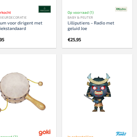
erkocht
Op voorraad (1)
RIEURDECORATIE
BABY & PEUTER
um voor dirigent met
Lilliputiens – Radio met
iekstandaard
geluid Joe
,95
€
25,95
oorraad (2)
In nabestelling