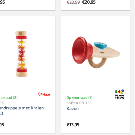
Oorspronkelijke
Huidige
,95
€
23,99
€
20,95
prijs
prijs
was:
is:
€23,99.
€20,95.
oorraad (2)
Op voorraad (1)
EK
BABY & PEUTER
endruppels met Kralen
Kazoo
d)
95
€
13,95