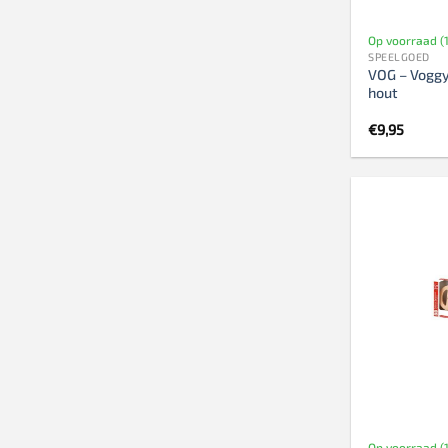
Op voorraad (1
SPEELGOED
VOG – Voggy
hout
€
9,95
Op voorraad (1