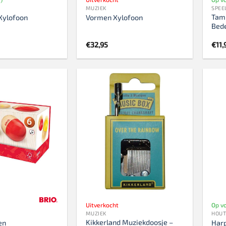
MUZIEK
SPEE
Tamb
Xylofoon
Vormen Xylofoon
Bed
€
32,95
€
11,
Uitverkocht
Op vo
MUZIEK
HOUT
Kikkerland Muziekdoosje –
en
Har