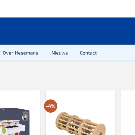
Over Hesemans
Nieuws
Contact
-4%
ter
r & Kleuter
euter