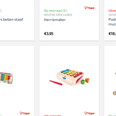
)
Op voorraad (2)
Uitv
HOUTEN SPEELGOED
INTE
s bellen staaf
Podi
Herriemaker
muz
€
3,95
€
18
)
Uitverkocht
Op v