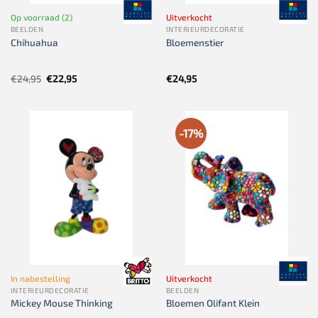
Op voorraad (2)
Uitverkocht
BEELDEN
INTERIEURDECORATIE
Chihuahua
Bloemenstier
Oorspronkelijke
Huidige
€
24,95
€
22,95
€
24,95
prijs
prijs
was:
is:
€24,95.
€22,95.
-17%
In nabestelling
Uitverkocht
INTERIEURDECORATIE
BEELDEN
Mickey Mouse Thinking
Bloemen Olifant Klein