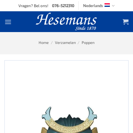
Skip
Vragen? Bel ons!
076-5212310
Nederlands
to
content
Home
/
Verzamelen
/
Poppen