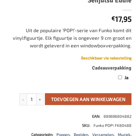
Senjutsu Eddie
17,95
€
Uit de populaire ‘POP!’-serie van Funko komt dit
vinylfiguurtje. Elk figuurtje is ongeveer 9 cm groot en
wordt geleverd in een windowboxverpakking.
Beschikbaar via nabestelling
Cadeauverpakking
Ja
Iron Maiden POP! Rocks Vinyl Figuur Senjutsu Eddie aantal
TOEVOEGEN AAN WINKELWAGEN
EAN:
889698804882
SKU:
Funko POP! FK80488
Categorieën:
Poppen
,
Beelden
,
Verzamelen
,
Muziek
,