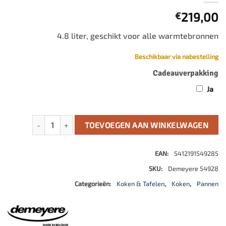
219,00
€
4.8 liter, geschikt voor alle warmtebronnen
Beschikbaar via nabestelling
Cadeauverpakking
Ja
Apollo 7 Conische Sauspan zonder deksel aantal
TOEVOEGEN AAN WINKELWAGEN
EAN:
5412191549285
SKU:
Demeyere 54928
Categorieën:
Koken & Tafelen
,
Koken
,
Pannen