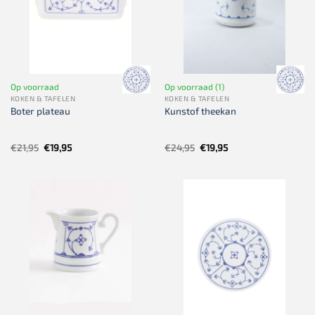
Op voorraad
Op voorraad (1)
KOKEN & TAFELEN
KOKEN & TAFELEN
Boter plateau
Kunstof theekan
Oorspronkelijke
Huidige
Oorspronkelijke
Huidige
€
21,95
€
19,95
€
24,95
€
19,95
prijs
prijs
prijs
prijs
was:
is:
was:
is:
€21,95.
€19,95.
€24,95.
€19,95.