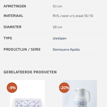
AFMETINGEN
9,1 cm
MATERIAAL
RVS, roest vrij staal 18/10
DIAMETER
28 cm
TYPE
steelpan
PRODUCTLIJN / SERIE
Demeyere Apollo
GERELATEERDE PRODUCTEN
-9%
-20%