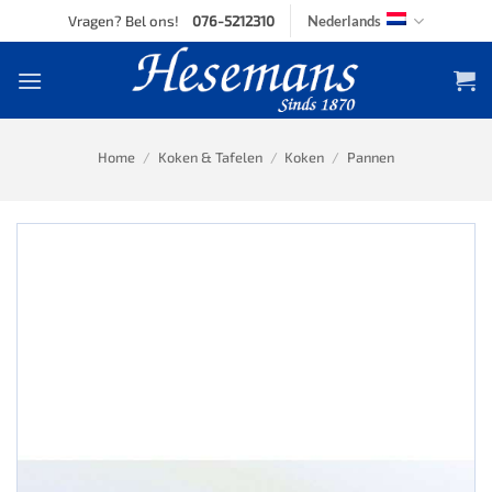
Skip
Vragen? Bel ons!
076-5212310
Nederlands
to
content
Home
/
Koken & Tafelen
/
Koken
/
Pannen