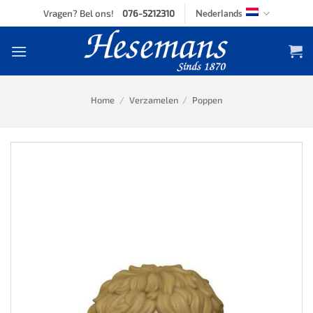
Skip
Vragen? Bel ons!
076-5212310
Nederlands
to
content
Home
/
Verzamelen
/
Poppen