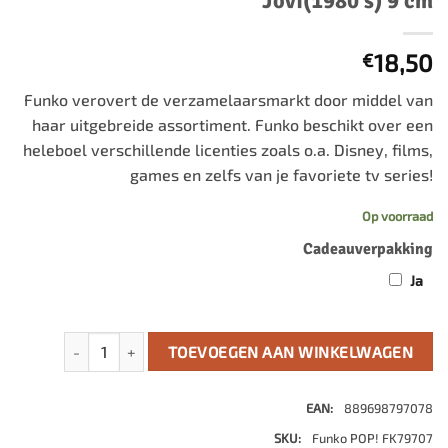
Jovi(1980’s) 9 cm
18,50
€
Funko verovert de verzamelaarsmarkt door middel van
haar uitgebreide assortiment. Funko beschikt over een
heleboel verschillende licenties zoals o.a. Disney, films,
games en zelfs van je favoriete tv series!
Op voorraad
Cadeauverpakking
Ja
Bon Jovi POP! Rocks Vinyl Figure Bon Jovi(1980's) 9 cm aant
TOEVOEGEN AAN WINKELWAGEN
EAN:
889698797078
SKU:
Funko POP! FK79707