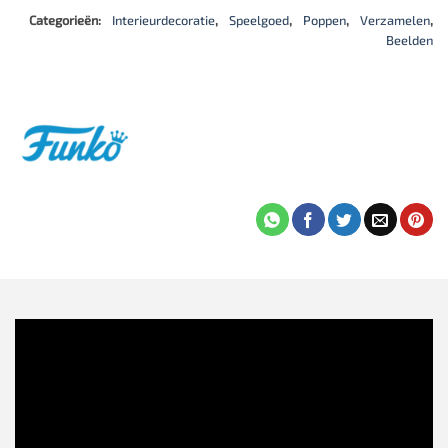
Categorieën:
Interieurdecoratie
,
Speelgoed
,
Poppen
,
Verzamelen
,
Beelden