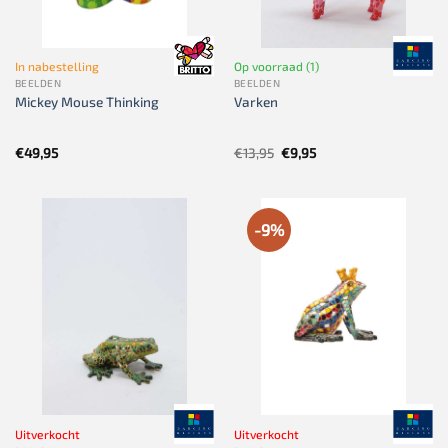
In nabestelling
Op voorraad (1)
BEELDEN
BEELDEN
Mickey Mouse Thinking
Varken
Oorspronkelijke
Huidige
€
49,95
€
13,95
€
9,95
prijs
prijs
was:
is:
€13,95.
€9,95.
-9%
Uitverkocht
Uitverkocht