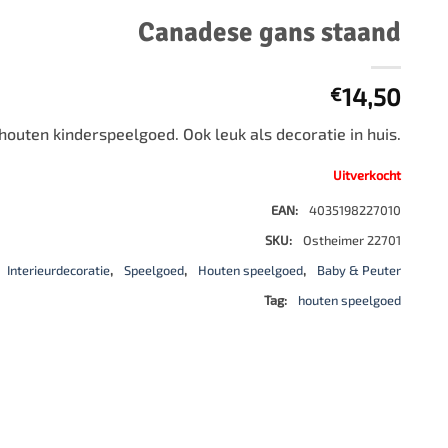
500 stukjes
Canadese gans staand
Schaken
500 stukjes XL
654 stukjes
schaakbord
14,50
€
759 stukjes
schaakklok
1000 stukjes
schaakset
outen kinderspeelgoed. Ook leuk als decoratie in huis.
1500 stukjes
schaakstukken
Uitverkocht
2000 stukjes
EAN:
4035198227010
3000 stukjes
SKU:
Ostheimer 22701
5000 stukjes
Interieurdecoratie
,
Speelgoed
,
Houten speelgoed
,
Baby & Peuter
Tag:
houten speelgoed