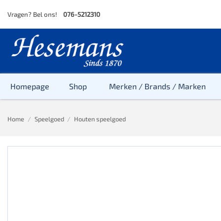
Skip
Vragen? Bel ons!
076-5212310
to
content
Homepage
Shop
Merken / Brands / Marken
Home
/
Speelgoed
/
Houten speelgoed
Baby
Peuter
Kleuter
Baby & Peu
Baby, Peute
Peuter & Kl