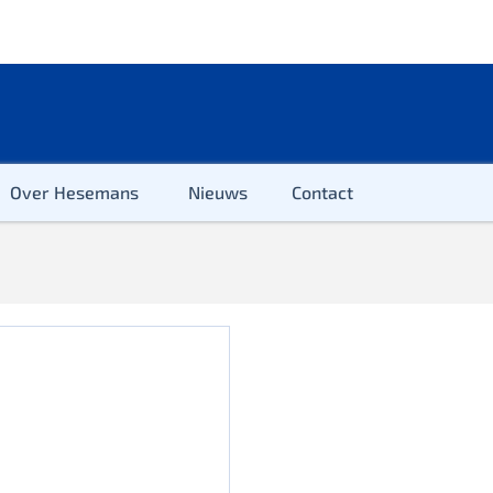
Over Hesemans
Nieuws
Contact
ter
r & Kleuter
euter