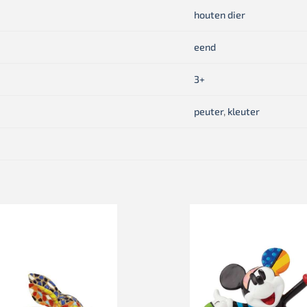
houten dier
eend
3+
peuter
,
kleuter