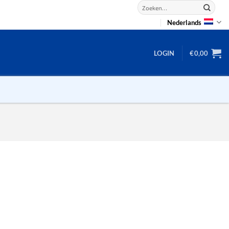
Zoeken
naar:
Nederlands
LOGIN
€
0,00
2D puzzels
3D puzzels
backgammon
2-100 stukjes
dammen
100 stukjes
dobbel
200 stukjes
domino
300 stukjes
mahjong