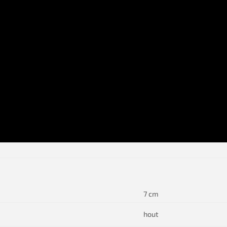
7 cm
hout