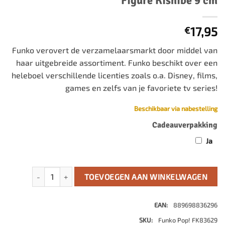
Figure Kishibe 9 cm
17,95
€
Funko verovert de verzamelaarsmarkt door middel van
haar uitgebreide assortiment. Funko beschikt over een
heleboel verschillende licenties zoals o.a. Disney, films,
games en zelfs van je favoriete tv series!
Beschikbaar via nabestelling
Cadeauverpakking
Ja
Chainsaw Man POP! Animation Vinyl Figure Kishibe 9 cm aa
TOEVOEGEN AAN WINKELWAGEN
EAN:
889698836296
SKU:
Funko Pop! FK83629