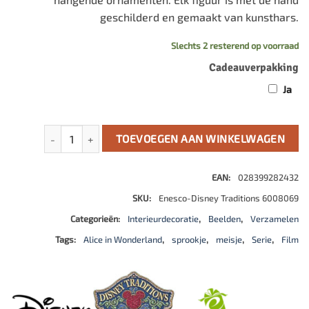
geschilderd en gemaakt van kunsthars.
Slechts 2 resterend op voorraad
Cadeauverpakking
Ja
Chaos and Curiosity (Alice and Queen of Hearts Figurine) a
TOEVOEGEN AAN WINKELWAGEN
EAN:
028399282432
SKU:
Enesco-Disney Traditions 6008069
Categorieën:
Interieurdecoratie
,
Beelden
,
Verzamelen
Tags:
Alice in Wonderland
,
sprookje
,
meisje
,
Serie
,
Film