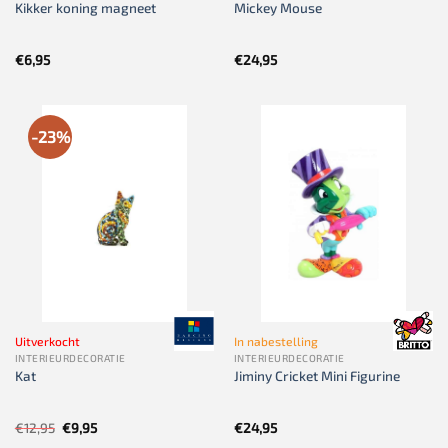
Kikker koning magneet
Mickey Mouse
€
6,95
€
24,95
-23%
Uitverkocht
In nabestelling
INTERIEURDECORATIE
INTERIEURDECORATIE
Kat
Jiminy Cricket Mini Figurine
Oorspronkelijke
Huidige
€
12,95
€
9,95
€
24,95
prijs
prijs