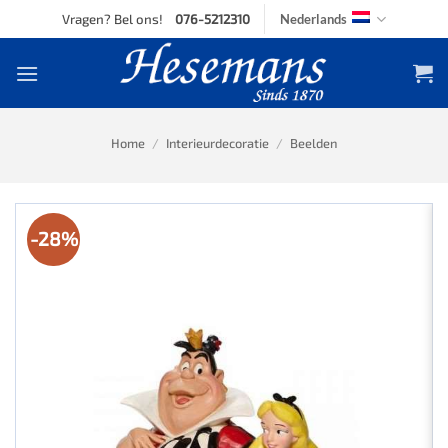
Skip
Vragen? Bel ons!
076-5212310
Nederlands
to
content
Home
/
Interieurdecoratie
/
Beelden
-28%