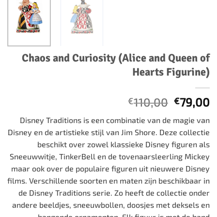
Chaos and Curiosity (Alice and Queen of
Hearts Figurine)
Oorspro
H
110,00
79,00
€
€
prijs
p
Disney Traditions is een combinatie van de magie van
was:
is
Disney en de artistieke stijl van Jim Shore. Deze collectie
€110,00
€
beschikt over zowel klassieke Disney figuren als
Sneeuwwitje, TinkerBell en de tovenaarsleerling Mickey
maar ook over de populaire figuren uit nieuwere Disney
films. Verschillende soorten en maten zijn beschikbaar in
de Disney Traditions serie. Zo heeft de collectie onder
andere beeldjes, sneeuwbollen, doosjes met deksels en
hangende ornamenten. Elk figuur is met de hand