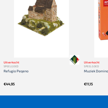
Uitverkocht
Uitverkocht
SPEELGOED
SPEELGOED
Refugio Peqeno
Muziek Domino
€
44,95
€
11,15