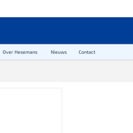
Over Hesemans
Nieuws
Contact
ter
r & Kleuter
euter