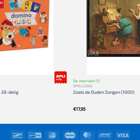
Op voorraad (1)
SPEELGOED
 28-delig
Zoals de Ouden Zongen (1000)
€
17,95
Bancontact
GiroPay
IDeal
Maestro
MasterCard
Sofort
Visa