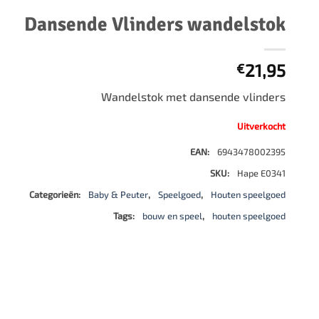
500 stukjes
Dansende Vlinders wandelstok
Schaken
500 stukjes XL
654 stukjes
schaakbord
21,95
€
759 stukjes
schaakklok
1000 stukjes
schaakset
Wandelstok met dansende vlinders
1500 stukjes
schaakstukken
Uitverkocht
2000 stukjes
EAN:
6943478002395
3000 stukjes
SKU:
Hape E0341
5000 stukjes
Categorieën:
Baby & Peuter
,
Speelgoed
,
Houten speelgoed
Tags:
bouw en speel
,
houten speelgoed