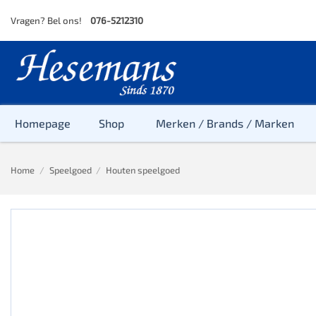
Skip
Vragen? Bel ons!
076-5212310
to
content
Homepage
Shop
Merken / Brands / Marken
Home
/
Speelgoed
/
Houten speelgoed
Baby
Peuter
Kleuter
Baby & Peu
Baby, Peute
Peuter & Kl