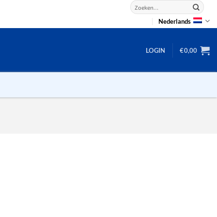
Zoeken
naar:
Nederlands
LOGIN
€
0,00
2D puzzels
3D puzzels
backgammon
2-100 stukjes
dammen
100 stukjes
dobbel
200 stukjes
domino
300 stukjes
mahjong