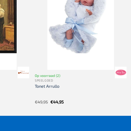
Op voorraad (2)
SPEELGOED
Tonet Arrullo
Oorspronkelijke
Huidige
€
49,95
€
44,95
prijs
prijs
was:
is:
€49,95.
€44,95.