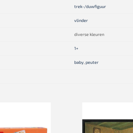
trek-/duwfiguur
vlinder
diverse kleuren
1+
baby
,
peuter