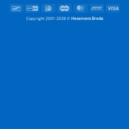
Bancontact
GiroPay
IDeal
Maestro
MasterCard
Sofort
Visa
Copyright 2001-2026 ©
Hesemans Breda