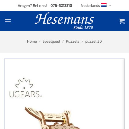
Skip
Vragen? Bel ons!
076-5212310
Nederlands
to
content
Home
/
Speelgoed
/
Puzzels
/
puzzel 3D