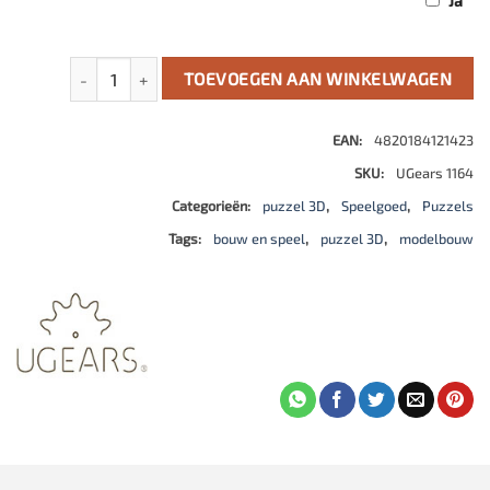
Ja
Desert Buggy auto aantal
TOEVOEGEN AAN WINKELWAGEN
EAN:
4820184121423
SKU:
UGears 1164
Categorieën:
puzzel 3D
,
Speelgoed
,
Puzzels
Tags:
bouw en speel
,
puzzel 3D
,
modelbouw