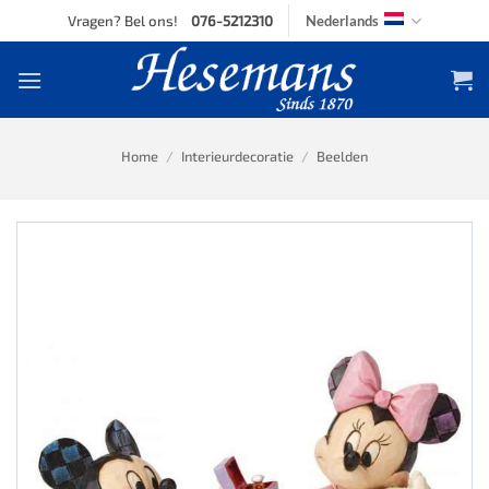
Skip
Vragen? Bel ons!
076-5212310
Nederlands
to
content
Home
/
Interieurdecoratie
/
Beelden