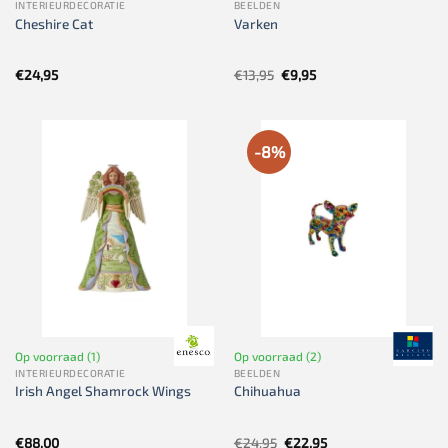
INTERIEURDECORATIE
BEELDEN
Cheshire Cat
Varken
Oorspronkelijke
Huidige
€
24,95
€
13,95
€
9,95
prijs
prijs
was:
is:
€13,95.
€9,95.
-8%
Op voorraad (1)
Op voorraad (2)
INTERIEURDECORATIE
BEELDEN
Irish Angel Shamrock Wings
Chihuahua
Oorspronkelijke
Huidige
€
88,00
€
24,95
€
22,95