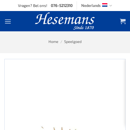
Skip
Vragen? Bel ons!
076-5212310
Nederlands
to
content
Home
/
Speelgoed