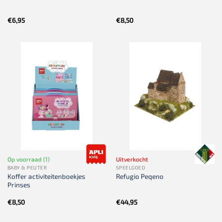
€
6,95
€
8,50
Op voorraad (1)
Uitverkocht
BABY & PEUTER
SPEELGOED
Koffer activiteitenboekjes
Refugio Peqeno
Prinses
€
8,50
€
44,95