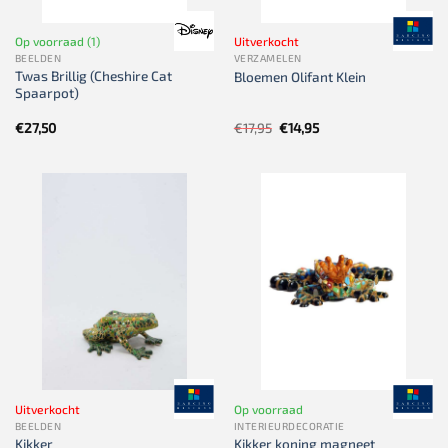
Op voorraad (1)
Uitverkocht
BEELDEN
VERZAMELEN
Twas Brillig (Cheshire Cat
Bloemen Olifant Klein
Spaarpot)
Oorspronkelijke
Huidige
€
27,50
€
17,95
€
14,95
prijs
prijs
was:
is:
€17,95.
€14,95.
Uitverkocht
Op voorraad
BEELDEN
INTERIEURDECORATIE
Kikker
Kikker koning magneet