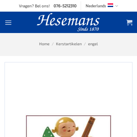
Skip
Vragen? Bel ons!
076-5212310
Nederlands
to
content
Home
/
Kerstartikelen
/
engel