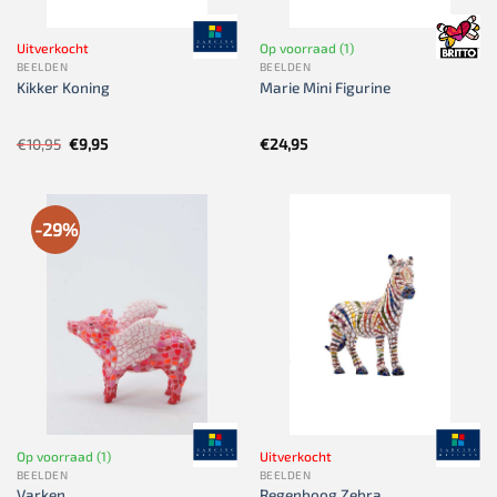
Uitverkocht
Op voorraad (1)
BEELDEN
BEELDEN
Kikker Koning
Marie Mini Figurine
Oorspronkelijke
Huidige
€
10,95
€
9,95
€
24,95
prijs
prijs
was:
is:
€10,95.
€9,95.
-29%
Op voorraad (1)
Uitverkocht
BEELDEN
BEELDEN
Varken
Regenboog Zebra