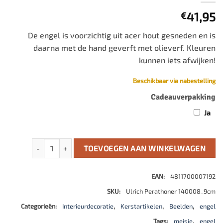
41,95
€
De engel is voorzichtig uit acer hout gesneden en is
daarna met de hand geverft met olieverf. Kleuren
kunnen iets afwijken!
Beschikbaar via nabestelling
Cadeauverpakking
Ja
Engel met hartje aantal
TOEVOEGEN AAN WINKELWAGEN
EAN:
4811700007192
SKU:
Ulrich Perathoner 140008_9cm
Categorieën:
Interieurdecoratie
,
Kerstartikelen
,
Beelden
,
engel
Tags:
meisje
,
engel