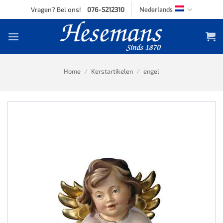
Skip
Vragen? Bel ons!
076-5212310
Nederlands
to
content
Home
/
Kerstartikelen
/
engel