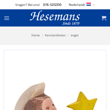
Skip
Vragen? Bel ons!
076-5212310
Nederlands
to
content
Home
/
Kerstartikelen
/
engel