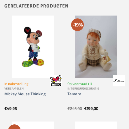
GERELATEERDE PRODUCTEN
-19%
In nabestelling
Op voorraad (1)
VERZAMELEN
INTERIEURDECORATIE
Mickey Mouse Thinking
Tamara
Oorspronkelijke
Huidige
€
49,95
€
245,00
€
199,00
prijs
prijs
was:
is:
€245,00.
€199,00.