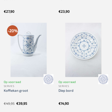
€
27,90
€
23,90
-20%
Op voorraad
Op voorraad
SERVIES
SERVIES
Koffiekan groot
Diep bord
Oorspronkelijke
Huidige
€
49,95
€
39,95
€
14,90
prijs
prijs
was:
is: