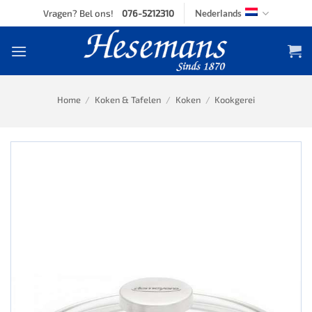
Skip
Vragen? Bel ons!
076-5212310
Nederlands
to
content
Home
/
Koken & Tafelen
/
Koken
/
Kookgerei