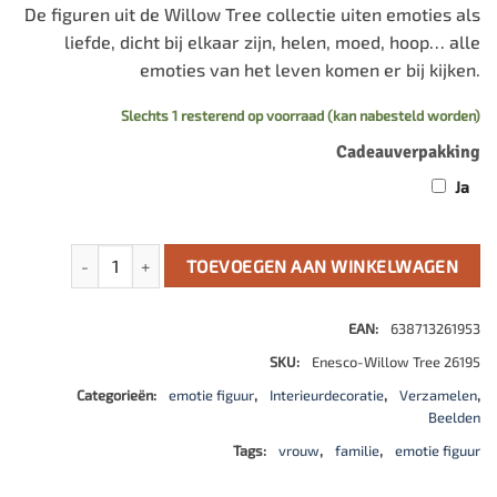
De figuren uit de Willow Tree collectie uiten emoties als
liefde, dicht bij elkaar zijn, helen, moed, hoop… alle
emoties van het leven komen er bij kijken.
Slechts 1 resterend op voorraad (kan nabesteld worden)
Cadeauverpakking
Ja
Guardian aantal
TOEVOEGEN AAN WINKELWAGEN
EAN:
638713261953
SKU:
Enesco-Willow Tree 26195
Categorieën:
emotie figuur
,
Interieurdecoratie
,
Verzamelen
,
Beelden
Tags:
vrouw
,
familie
,
emotie figuur