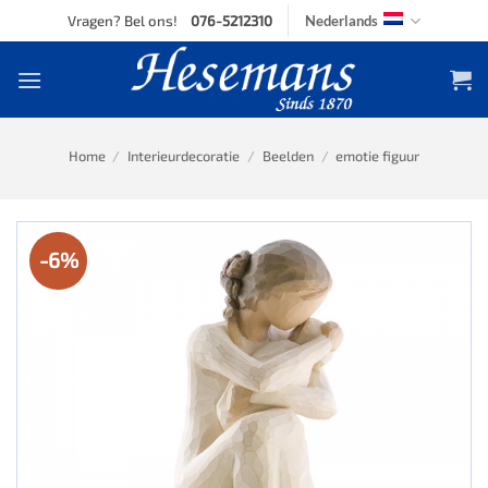
Skip
Vragen? Bel ons!
076-5212310
Nederlands
to
content
Home
/
Interieurdecoratie
/
Beelden
/
emotie figuur
-6%