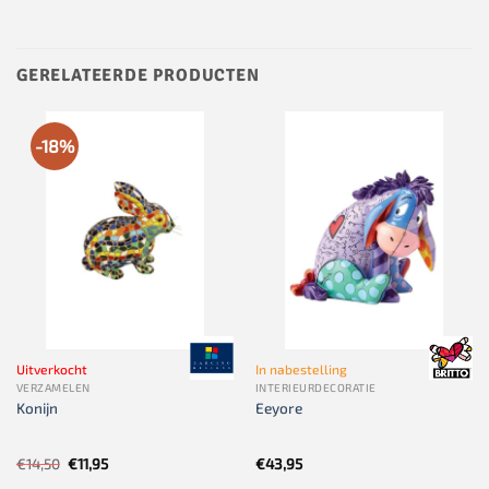
GERELATEERDE PRODUCTEN
-18%
Uitverkocht
In nabestelling
VERZAMELEN
INTERIEURDECORATIE
Konijn
Eeyore
Oorspronkelijke
Huidige
€
14,50
€
11,95
€
43,95
prijs
prijs