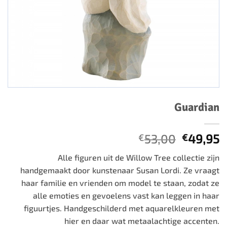
Guardian
Oorspro
H
53,00
49,95
€
€
prijs
p
Alle figuren uit de Willow Tree collectie zijn
was:
is
handgemaakt door kunstenaar Susan Lordi. Ze vraagt
€53,00.
€
haar familie en vrienden om model te staan, zodat ze
alle emoties en gevoelens vast kan leggen in haar
figuurtjes. Handgeschilderd met aquarelkleuren met
hier en daar wat metaalachtige accenten.