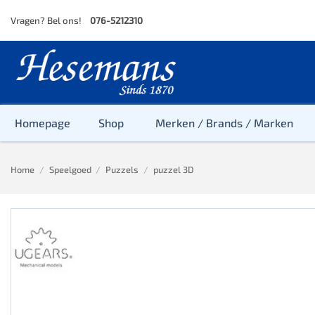
Skip
Vragen? Bel ons!
076-5212310
to
content
Homepage
Shop
Merken / Brands / Marken
Home
/
Speelgoed
/
Puzzels
/
puzzel 3D
Baby
Peuter
Kleuter
Baby & Peu
Baby, Peute
Peuter & Kl