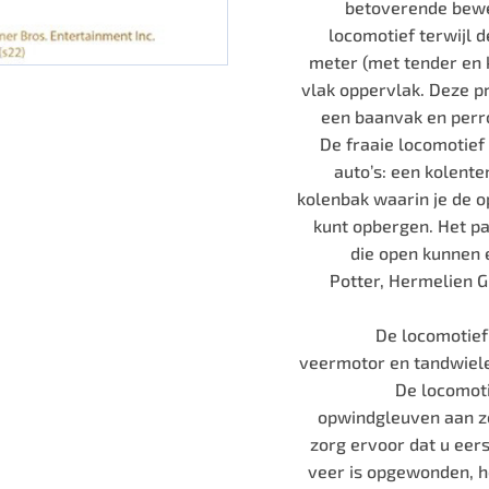
betoverende beweg
locomotief terwijl 
meter (met tender en k
vlak oppervlak. Deze p
een baanvak en perr
De fraaie locomotief
auto’s: een kolente
kolenbak waarin je de o
kunt opbergen. Het pa
die open kunnen 
Potter, Hermelien G
De locomotief 
veermotor en tandwiele
De locomoti
opwindgleuven aan zo
zorg ervoor dat u eers
veer is opgewonden, h