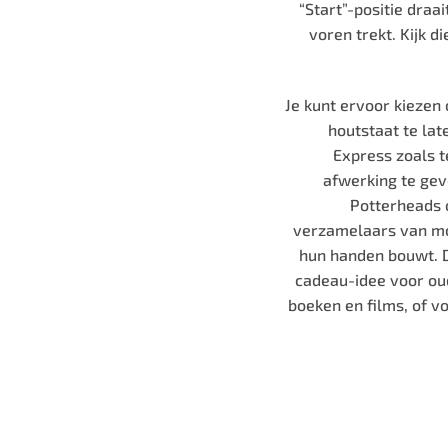
“Start”-positie draai
voren trekt. Kijk 
Je kunt ervoor kiezen 
houtstaat te lat
Express zoals te
afwerking te geve
Potterheads 
verzamelaars van mo
hun handen bouwt. 
cadeau-idee voor oud
boeken en films, of v