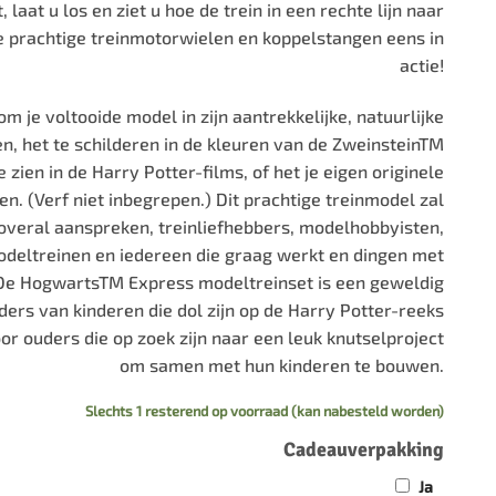
t, laat u los en ziet u hoe de trein in een rechte lijn naar
die prachtige treinmotorwielen en koppelstangen eens in
actie!
om je voltooide model in zijn aantrekkelijke, natuurlijke
en, het te schilderen in de kleuren van de ZweinsteinTM
 zien in de Harry Potter-films, of het je eigen originele
n. (Verf niet inbegrepen.) Dit prachtige treinmodel zal
overal aanspreken, treinliefhebbers, modelhobbyisten,
deltreinen en iedereen die graag werkt en dingen met
De HogwartsTM Express modeltreinset is een geweldig
ers van kinderen die dol zijn op de Harry Potter-reeks
oor ouders die op zoek zijn naar een leuk knutselproject
om samen met hun kinderen te bouwen.
Slechts 1 resterend op voorraad (kan nabesteld worden)
Cadeauverpakking
Ja