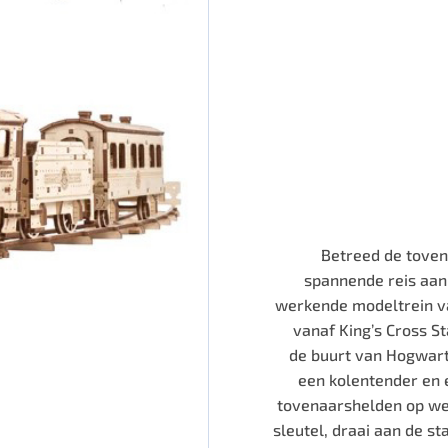
Betreed de toven
spannende reis aan
werkende modeltrein va
vanaf King’s Cross S
de buurt van Hogwarts
een kolentender en e
tovenaarshelden op weg
sleutel, draai aan de s