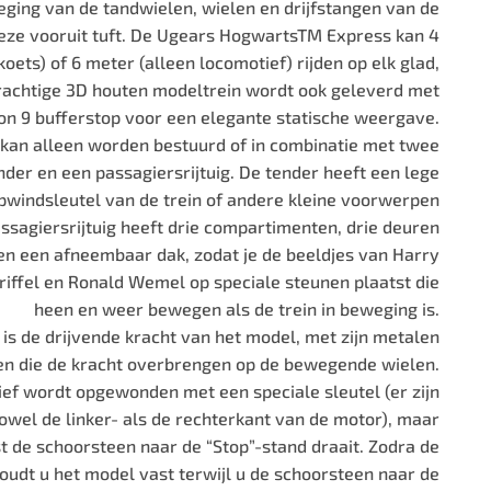
ing van de tandwielen, wielen en drijfstangen van de
deze vooruit tuft. De Ugears HogwartsTM Express kan 4
oets) of 6 meter (alleen locomotief) rijden op elk glad,
rachtige 3D houten modeltrein wordt ook geleverd met
on 9 bufferstop voor een elegante statische weergave.
 kan alleen worden bestuurd of in combinatie met twee
nder en een passagiersrijtuig. De tender heeft een lege
pwindsleutel van de trein of andere kleine voorwerpen
ssagiersrijtuig heeft drie compartimenten, drie deuren
en een afneembaar dak, zodat je de beeldjes van Harry
riffel en Ronald Wemel op speciale steunen plaatst die
heen en weer bewegen als de trein in beweging is.
is de drijvende kracht van het model, met zijn metalen
n die de kracht overbrengen op de bewegende wielen.
ef wordt opgewonden met een speciale sleutel (er zijn
wel de linker- als de rechterkant van de motor), maar
t de schoorsteen naar de “Stop”-stand draait. Zodra de
oudt u het model vast terwijl u de schoorsteen naar de