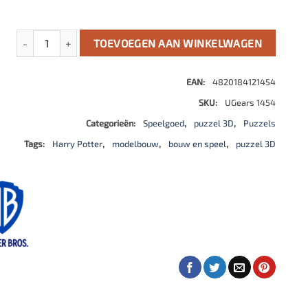
Hogwarts™ Express Harry Potter aantal
TOEVOEGEN AAN WINKELWAGEN
EAN:
4820184121454
SKU:
UGears 1454
Categorieën:
Speelgoed
,
puzzel 3D
,
Puzzels
Tags:
Harry Potter
,
modelbouw
,
bouw en speel
,
puzzel 3D