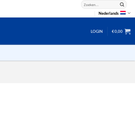
Zoeken
naar:
Nederlands
LOGIN
€
0,00
2D puzzels
3D puzzels
backgammon
2-100 stukjes
dammen
100 stukjes
dobbel
200 stukjes
domino
300 stukjes
mahjong