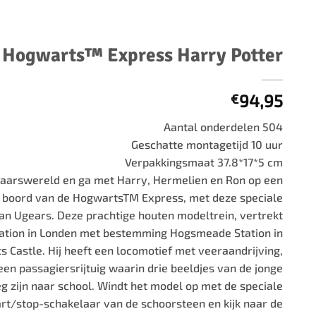
500 stukjes
Schaken
500 stukjes XL
654 stukjes
schaakbord
Hogwarts™ Express Harry Potter
759 stukjes
schaakklok
1000 stukjes
schaakset
94,95
€
1500 stukjes
schaakstukken
Aantal onderdelen 504
2000 stukjes
Geschatte montagetijd 10 uur
3000 stukjes
Verpakkingsmaat 37.8*17*5 cm
5000 stukjes
aarswereld en ga met Harry, Hermelien en Ron op een
 boord van de HogwartsTM Express, met deze speciale
n Ugears. Deze prachtige houten modeltrein, vertrekt
tation in Londen met bestemming Hogsmeade Station in
 Castle. Hij heeft een locomotief met veeraandrijving,
en passagiersrijtuig waarin drie beeldjes van de jonge
 zijn naar school. Windt het model op met de speciale
tart/stop-schakelaar van de schoorsteen en kijk naar de