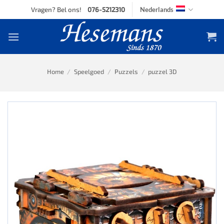
Skip
Vragen? Bel ons!
076-5212310
Nederlands
to
content
Home
/
Speelgoed
/
Puzzels
/
puzzel 3D