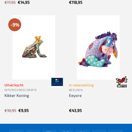
Oorspronkelijke
Huidige
€
17,95
€
14,95
€
118,95
prijs
prijs
was:
is:
€17,95.
€14,95.
-9%
Uitverkocht
In nabestelling
INTERIEURDECORATIE
BEELDEN
Kikker Koning
Eeyore
Oorspronkelijke
Huidige
€
10,95
€
9,95
€
43,95
prijs
prijs
was:
is:
€10,95.
€9,95.