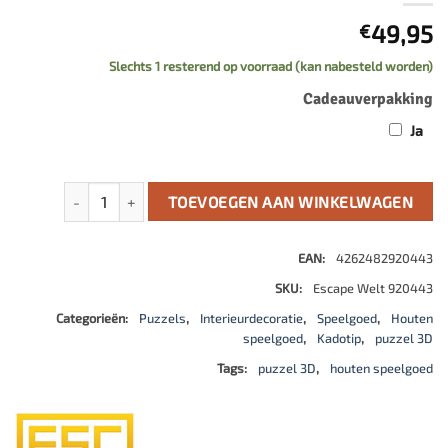
49,95
€
Slechts 1 resterend op voorraad (kan nabesteld worden)
Cadeauverpakking
Ja
IQube Dark aantal
TOEVOEGEN AAN WINKELWAGEN
EAN:
4262482920443
SKU:
Escape Welt 920443
Categorieën:
Puzzels
,
Interieurdecoratie
,
Speelgoed
,
Houten
speelgoed
,
Kadotip
,
puzzel 3D
Tags:
puzzel 3D
,
houten speelgoed