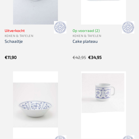
Uitverkocht
Op voorraad (2)
KOKEN & TAFELEN
KOKEN & TAFELEN
Schaaltje
Cake plateau
Oorspronkelijke
Huidige
€
11,90
€
42,95
€
34,95
prijs
prijs
was:
is:
€42,95.
€34,95.