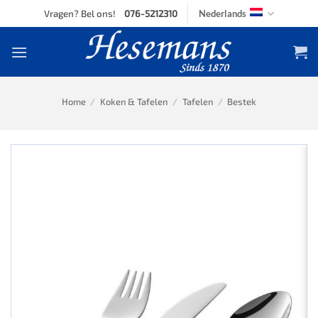
Skip
Vragen? Bel ons!
076-5212310
Nederlands
to
content
Home
/
Koken & Tafelen
/
Tafelen
/
Bestek