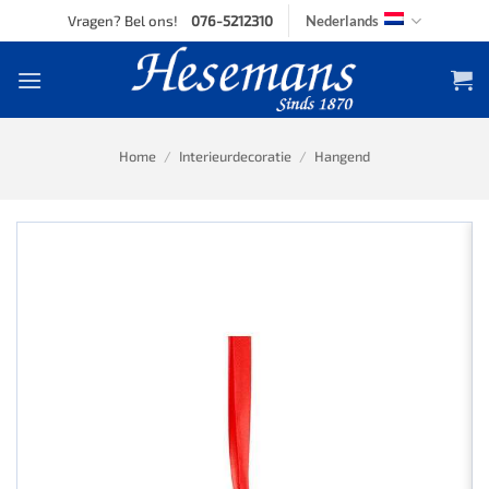
Skip
Vragen? Bel ons!
076-5212310
Nederlands
to
content
Home
/
Interieurdecoratie
/
Hangend