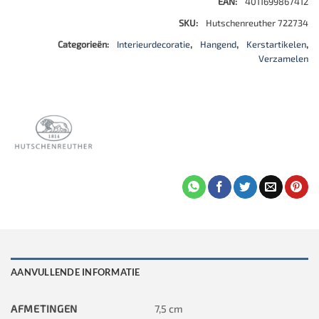
EAN:
4011699867412
SKU:
Hutschenreuther 722734
Categorieën:
Interieurdecoratie
,
Hangend
,
Kerstartikelen
,
Verzamelen
AANVULLENDE INFORMATIE
AFMETINGEN
7,5 cm