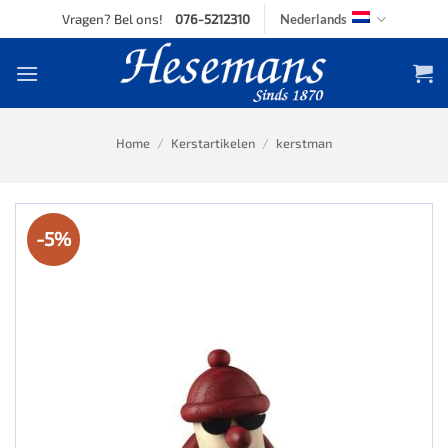
Skip
Vragen? Bel ons!
076-5212310
Nederlands
to
content
Home
/
Kerstartikelen
/
kerstman
-5%