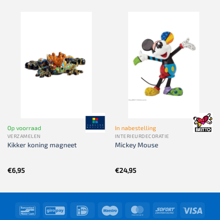
was:
is:
€229,00.
€149,00.
Op voorraad
In nabestelling
VERZAMELEN
INTERIEURDECORATIE
Kikker koning magneet
Mickey Mouse
€
6,95
€
24,95
Bancontact
GiroPay
IDeal
Maestro
MasterCard
Sofort
Visa