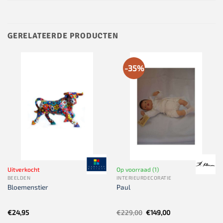
GERELATEERDE PRODUCTEN
-35%
Uitverkocht
Op voorraad (1)
BEELDEN
INTERIEURDECORATIE
Bloemenstier
Paul
Oorspronkelijke
Huidige
€
24,95
€
229,00
€
149,00
prijs
prijs