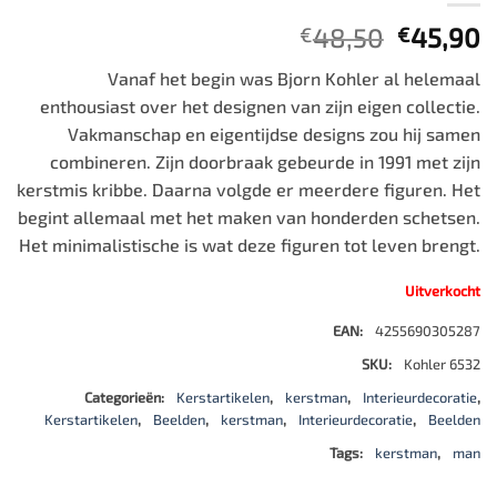
Oorspro
H
48,50
45,90
€
€
prijs
p
Vanaf het begin was Bjorn Kohler al helemaal
was:
is
enthousiast over het designen van zijn eigen collectie.
€48,50.
€
Vakmanschap en eigentijdse designs zou hij samen
combineren. Zijn doorbraak gebeurde in 1991 met zijn
kerstmis kribbe. Daarna volgde er meerdere figuren. Het
begint allemaal met het maken van honderden schetsen.
Het minimalistische is wat deze figuren tot leven brengt.
Uitverkocht
EAN:
4255690305287
SKU:
Kohler 6532
Categorieën:
Kerstartikelen
,
kerstman
,
Interieurdecoratie
,
Kerstartikelen
,
Beelden
,
kerstman
,
Interieurdecoratie
,
Beelden
Tags:
kerstman
,
man