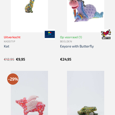
Uitverkocht
Op voorraad (1)
KADOTIP
BEELDEN
Kat
Eeyore with Butterfly
Oorspronkelijke
Huidige
€
12,95
€
9,95
€
24,95
prijs
prijs
was:
is:
€12,95.
€9,95.
-29%