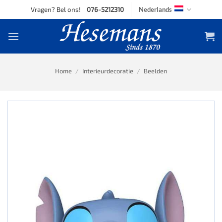
Skip
Vragen? Bel ons!
076-5212310
Nederlands
to
content
Home
/
Interieurdecoratie
/
Beelden