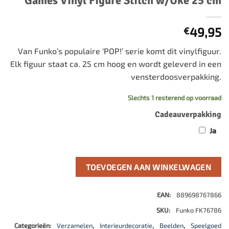
Games Vinyl Figure Stitch w/Uke 25 cm
49,95
€
Van Funko’s populaire ‘POP!’ serie komt dit vinylfiguur.
Elk figuur staat ca. 25 cm hoog en wordt geleverd in een
vensterdoosverpakking.
Slechts 1 resterend op voorraad
Cadeauverpakking
Ja
TOEVOEGEN AAN WINKELWAGEN
EAN:
889698767866
SKU:
Funko FK76786
Categorieën:
Verzamelen
,
Interieurdecoratie
,
Beelden
,
Speelgoed