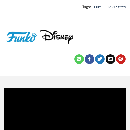
Tags:
Film
,
Lilo & Stitch