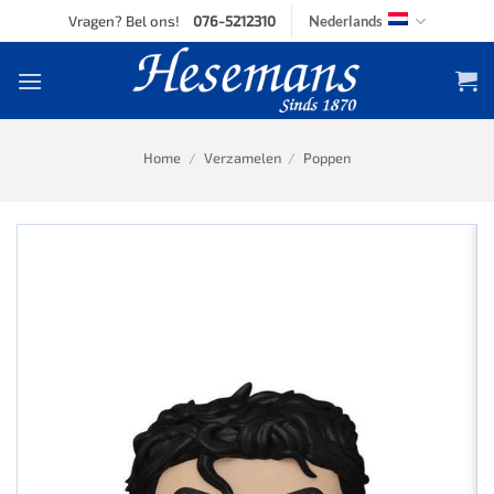
Skip
Vragen? Bel ons!
076-5212310
Nederlands
to
content
Home
/
Verzamelen
/
Poppen