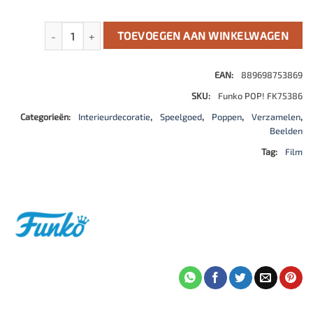
Michael Jackson POP! Rocks Vinyl Figuur Dirty Diana 9 cm 
TOEVOEGEN AAN WINKELWAGEN
EAN:
889698753869
SKU:
Funko POP! FK75386
Categorieën:
Interieurdecoratie
,
Speelgoed
,
Poppen
,
Verzamelen
,
Beelden
Tag:
Film