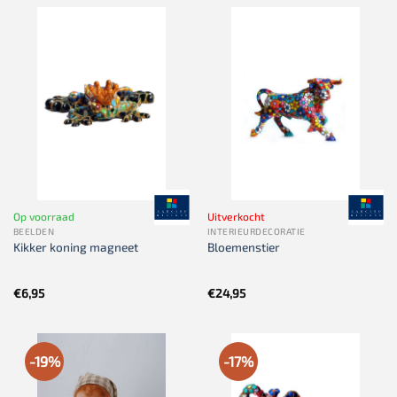
Op voorraad
Uitverkocht
BEELDEN
INTERIEURDECORATIE
Kikker koning magneet
Bloemenstier
€
6,95
€
24,95
-19%
-17%