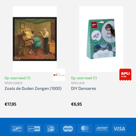
Op voorraad (1)
Op voorraad (1)
SPEELGOED
SPELLEN
Zoals de Ouden Zongen (1000)
DIY Danseres
€
17,95
€
6,95
Bancontact
GiroPay
IDeal
Maestro
MasterCard
Sofort
Visa