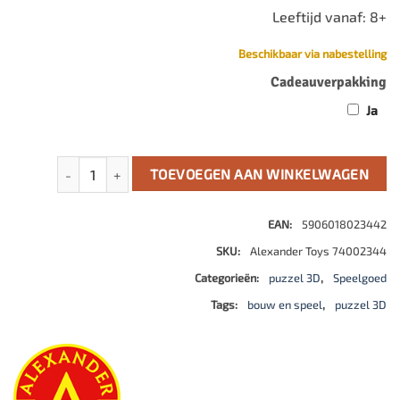
Leeftijd vanaf: 8+
Beschikbaar via nabestelling
Cadeauverpakking
Ja
ORIGAMI 3D - Krabben - 148st aantal
TOEVOEGEN AAN WINKELWAGEN
EAN:
5906018023442
SKU:
Alexander Toys 74002344
Categorieën:
puzzel 3D
,
Speelgoed
Tags:
bouw en speel
,
puzzel 3D