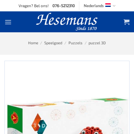
Skip
Vragen? Bel ons!
076-5212310
Nederlands
to
content
Home
/
Speelgoed
/
Puzzels
/
puzzel 3D