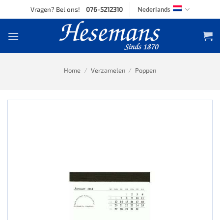
Skip
Vragen? Bel ons!
076-5212310
Nederlands
to
content
Home
/
Verzamelen
/
Poppen