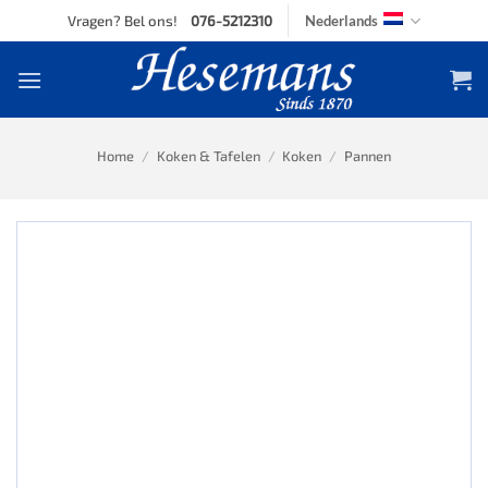
Skip
Vragen? Bel ons!
076-5212310
Nederlands
to
content
Home
/
Koken & Tafelen
/
Koken
/
Pannen