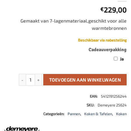
229,00
€
Gemaakt van 7-lagenmateriaal,geschikt voor alle
warmtebronnen
Beschikbaar via nabestelling
Cadeauverpakking
Ja
Proline 7 Bakpan 24 cm aantal
TOEVOEGEN AAN WINKELWAGEN
EAN:
5412191256244
SKU:
Demeyere 25624
Categorieën:
Pannen
,
Koken & Tafelen
,
Koken