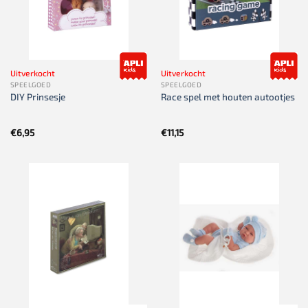
Uitverkocht
Uitverkocht
SPEELGOED
SPEELGOED
DIY Prinsesje
Race spel met houten autootjes
€
6,95
€
11,15