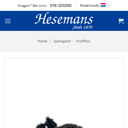
Skip
Vragen? Bel ons!
076-5212310
Nederlands
to
content
Home
/
Speelgoed
/
Knuffels