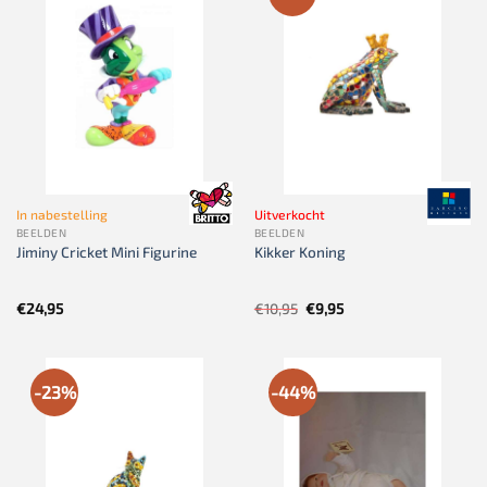
In nabestelling
Uitverkocht
BEELDEN
BEELDEN
Jiminy Cricket Mini Figurine
Kikker Koning
Oorspronkelijke
Huidige
€
24,95
€
10,95
€
9,95
prijs
prijs
was:
is:
€10,95.
€9,95.
-23%
-44%