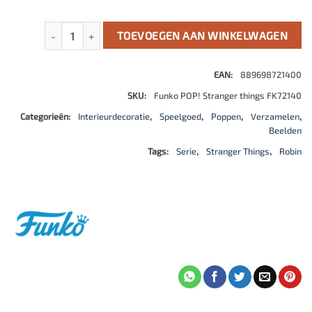
Stranger Things POP! TV Vinyl Figure Hunter Robin with Coc
TOEVOEGEN AAN WINKELWAGEN
EAN:
889698721400
SKU:
Funko POP! Stranger things FK72140
Categorieën:
Interieurdecoratie
,
Speelgoed
,
Poppen
,
Verzamelen
,
Beelden
Tags:
Serie
,
Stranger Things
,
Robin