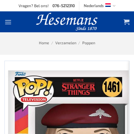
Skip
Vragen? Bel ons!
076-5212310
Nederlands
to
content
Home
/
Verzamelen
/
Poppen