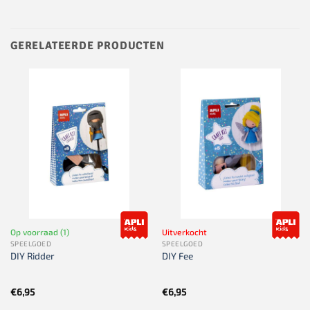
GERELATEERDE PRODUCTEN
Op voorraad (1)
Uitverkocht
SPEELGOED
SPEELGOED
DIY Ridder
DIY Fee
€
6,95
€
6,95