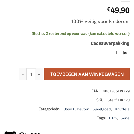
49,90
€
100% veilig voor kinderen.
Slechts 2 resterend op voorraad (kan nabesteld worden)
Cadeauverpakking
Ja
Superman teddybeer aantal
TOEVOEGEN AAN WINKELWAGEN
EAN:
4001505114229
SKU:
Steiff 114229
Categorieën:
Baby & Peuter
,
Speelgoed
,
Knuffels
Tags:
Film
,
Serie