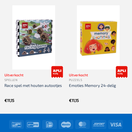
Uitverkocht
Uitverkocht
SPELLEN
PUZZELS
Race spel met houten autootjes
Emoties Memory 24-delig
€
11,15
€
11,15
Bancontact
GiroPay
IDeal
Maestro
MasterCard
Sofort
Visa