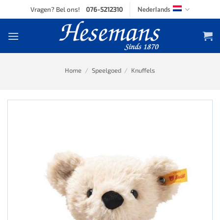
Skip
Vragen? Bel ons!
076-5212310
Nederlands
to
content
Home
/
Speelgoed
/
Knuffels