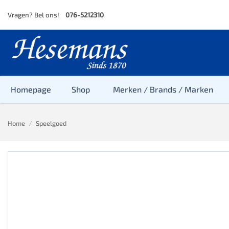
Skip
Vragen? Bel ons!
076-5212310
to
content
Homepage
Shop
Merken / Brands / Marken
Home
/
Speelgoed
Baby
Peuter
Kleuter
Baby & Peu
Baby, Peute
Peuter & Kl