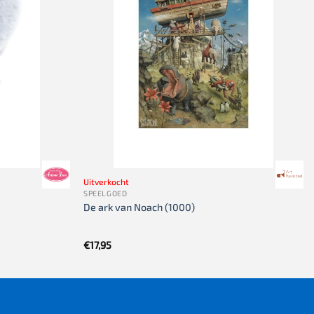
Uitverkocht
SPEELGOED
De ark van Noach (1000)
€
17,95