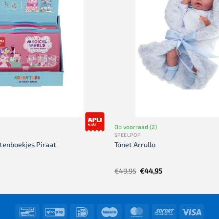
Op voorraad (2)
SPEELPOP
itenboekjes Piraat
Tonet Arrullo
Oorspronkelijke
Huidige
€
49,95
€
44,95
prijs
prijs
was:
is:
€49,95.
€44,95.
Bancontact
GiroPay
IDeal
Maestro
MasterCard
Sofort
Visa