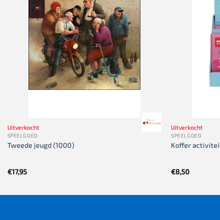
Uitverkocht
Uitverkocht
SPEELGOED
SPEELGOED
Tweede jeugd (1000)
Koffer activite
€
17,95
€
8,50