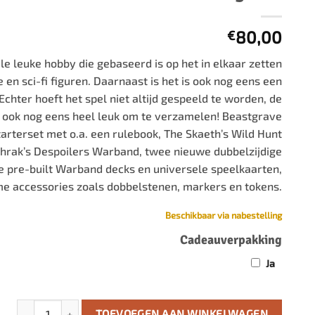
500 stukjes
Schaken
500 stukjes XL
80,00
€
654 stukjes
schaakbord
 leuke hobby die gebaseerd is op het in elkaar zetten
759 stukjes
schaakklok
 en sci-fi figuren. Daarnaast is het is ook nog eens een
1000 stukjes
schaakset
 Echter hoeft het spel niet altijd gespeeld te worden, de
1500 stukjes
schaakstukken
 ook nog eens heel leuk om te verzamelen! Beastgrave
2000 stukjes
tarterset met o.a. een rulebook, The Skaeth’s Wild Hunt
hrak’s Despoilers Warband, twee nieuwe dubbelzijdige
3000 stukjes
 pre-built Warband decks en universele speelkaarten,
5000 stukjes
e accessories zoals dobbelstenen, markers en tokens.
Beschikbaar via nabestelling
Cadeauverpakking
Ja
Warhammer Underworlds Beastgrave aantal
TOEVOEGEN AAN WINKELWAGEN