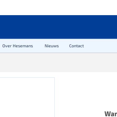
Over Hesemans
Nieuws
Contact
ter
r & Kleuter
euter
War