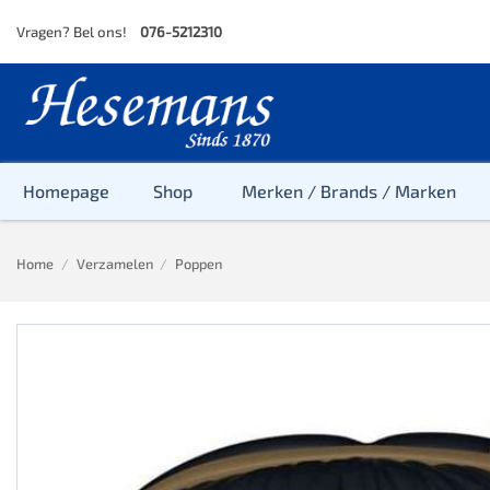
Skip
Vragen? Bel ons!
076-5212310
to
content
Homepage
Shop
Merken / Brands / Marken
Home
/
Verzamelen
/
Poppen
Baby
Peuter
Kleuter
Baby & Peu
Baby, Peute
Peuter & Kl