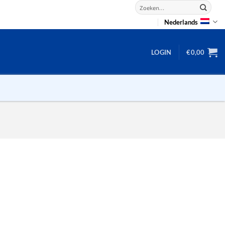
Zoeken
naar:
Nederlands
LOGIN
€
0,00
2D puzzels
3D puzzels
backgammon
2-100 stukjes
dammen
100 stukjes
dobbel
200 stukjes
domino
300 stukjes
mahjong