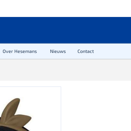
Over Hesemans
Nieuws
Contact
ter
r & Kleuter
euter