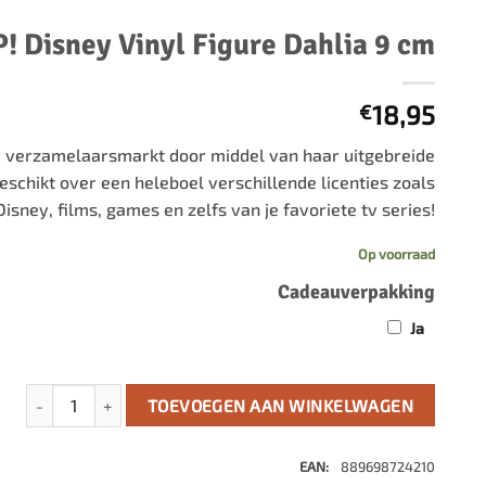
500 stukjes
Schaken
! Disney Vinyl Figure Dahlia 9 cm
500 stukjes XL
654 stukjes
schaakbord
759 stukjes
schaakklok
18,95
€
1000 stukjes
schaakset
 verzamelaarsmarkt door middel van haar uitgebreide
1500 stukjes
schaakstukken
eschikt over een heleboel verschillende licenties zoals
2000 stukjes
 Disney, films, games en zelfs van je favoriete tv series!
3000 stukjes
Op voorraad
5000 stukjes
Cadeauverpakking
Ja
Wish POP! Disney Vinyl Figure Dahlia 9 cm aantal
TOEVOEGEN AAN WINKELWAGEN
EAN:
889698724210