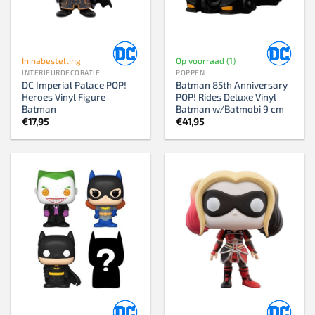
In nabestelling
Op voorraad (1)
INTERIEURDECORATIE
POPPEN
DC Imperial Palace POP!
Batman 85th Anniversary
Heroes Vinyl Figure
POP! Rides Deluxe Vinyl
Batman
Batman w/Batmobi 9 cm
€
17,95
€
41,95