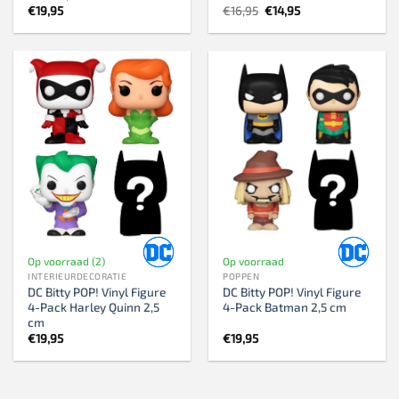
Oorspronkelijke
Huidige
€
19,95
€
16,95
€
14,95
prijs
prijs
was:
is:
€16,95.
€14,95.
Op voorraad (2)
Op voorraad
INTERIEURDECORATIE
POPPEN
DC Bitty POP! Vinyl Figure
DC Bitty POP! Vinyl Figure
4-Pack Harley Quinn 2,5
4-Pack Batman 2,5 cm
cm
€
19,95
€
19,95