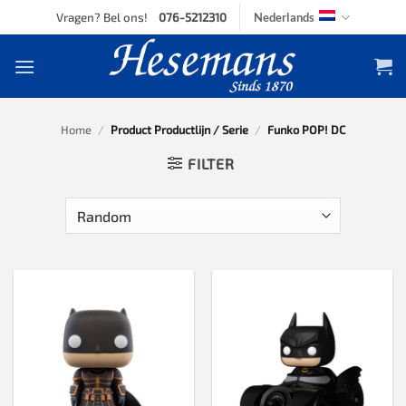
Skip
Vragen? Bel ons!
076-5212310
Nederlands
to
content
Home
/
Product Productlijn / Serie
/
Funko POP! DC
FILTER