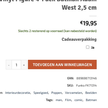
500 stukjes
West 2,5 cm
Schaken
500 stukjes XL
654 stukjes
schaakbord
19,95
€
759 stukjes
schaakklok
1000 stukjes
schaakset
Slechts 2 resterend op voorraad (kan nabesteld worden)
1500 stukjes
schaakstukken
Cadeauverpakking
2000 stukjes
Ja
3000 stukjes
5000 stukjes
DC Bitty POP! Vinyl Figure 4-Pack Batman Adam West 2,5 cm aan
TOEVOEGEN AAN WINKELWAGEN
EAN:
889698713146
SKU:
Funko FK71314
ën:
Interieurdecoratie
,
Speelgoed
,
Poppen
,
Verzamelen
,
Beelden
Tags:
man
,
Film
,
comic
,
Batman