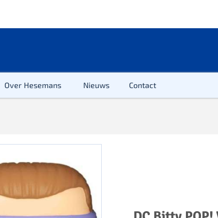
Over Hesemans
Nieuws
Contact
ter
r & Kleuter
euter
DC Bitty POP!