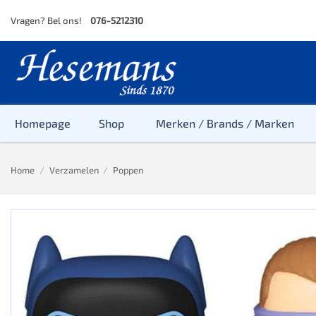
Skip
Vragen? Bel ons!
076-5212310
to
content
Homepage
Shop
Merken / Brands / Marken
Home
/
Verzamelen
/
Poppen
Baby
Peuter
Kleuter
Baby & Peu
Baby, Peute
Peuter & Kl