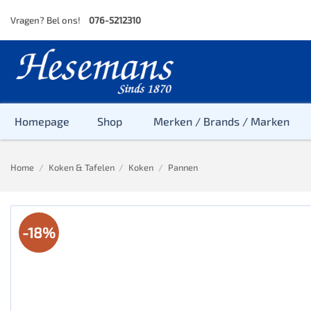
Skip
Vragen? Bel ons!
076-5212310
to
content
Homepage
Shop
Merken / Brands / Marken
Home
/
Koken & Tafelen
/
Koken
/
Pannen
Baby
Peuter
-18%
Kleuter
Baby & Peu
Baby, Peute
Peuter & Kl