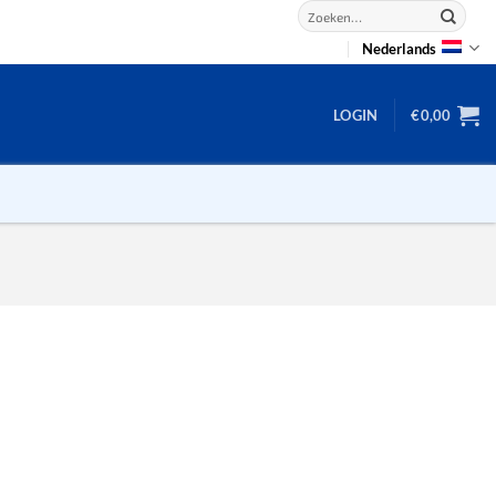
Zoeken
naar:
Nederlands
LOGIN
€
0,00
2D puzzels
3D puzzels
backgammon
2-100 stukjes
dammen
100 stukjes
dobbel
200 stukjes
domino
300 stukjes
mahjong