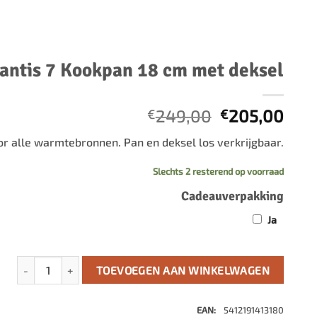
500 stukjes
Schaken
500 stukjes XL
654 stukjes
schaakbord
lantis 7 Kookpan 18 cm met deksel
759 stukjes
schaakklok
1000 stukjes
schaakset
Oorspronkel
Huid
1500 stukjes
249,00
schaakstukken
205,00
€
€
prijs
prijs
2000 stukjes
voor alle warmtebronnen. Pan en deksel los verkrijgbaar.
was:
is:
3000 stukjes
€249,00.
€20
Slechts 2 resterend op voorraad
5000 stukjes
Cadeauverpakking
Ja
Atlantis 7 Kookpan 18 cm met deksel aantal
TOEVOEGEN AAN WINKELWAGEN
EAN:
5412191413180