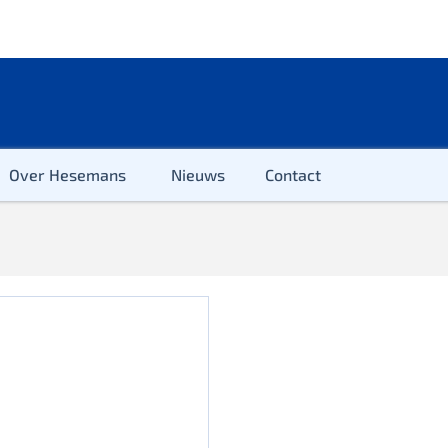
Over Hesemans
Nieuws
Contact
ter
r & Kleuter
euter