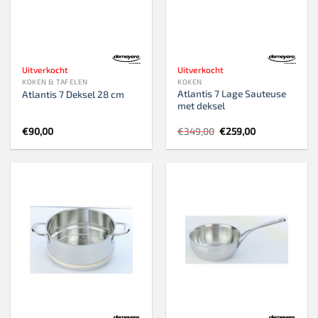
Uitverkocht
Uitverkocht
KOKEN & TAFELEN
KOKEN
Atlantis 7 Lage Sauteuse
Atlantis 7 Deksel 28 cm
met deksel
Oorspronkelijke
Huidige
€
90,00
€
349,00
€
259,00
prijs
prijs
was:
is:
€349,00.
€259,00.