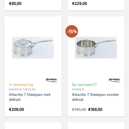
€
85,00
€
229,00
-15%
In nabestelling
Op voorraad (1)
KOKEN & TAFELEN
PANNEN
Atlantis 7 Steelpan met
Atlantis 7 Steelpan zonder
deksel
deksel
Oorspronkelijke
Huidige
€
209,00
€
199,00
€
169,00
prijs
prijs
was:
is:
€199,00.
€169,00.