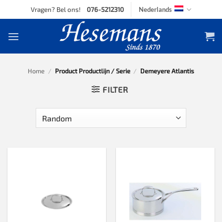
Skip
Vragen? Bel ons!
076-5212310
Nederlands
to
content
Home
/
Product Productlijn / Serie
/
Demeyere Atlantis
FILTER