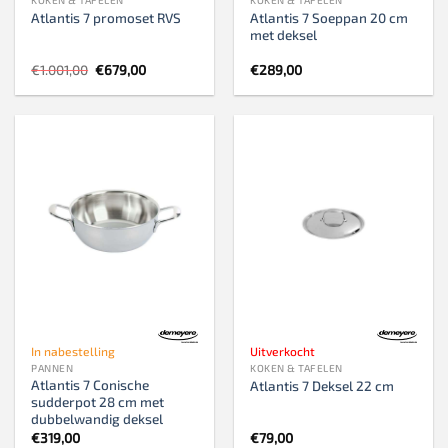
Atlantis 7 Soeppan 20 cm
Atlantis 7 promoset RVS
met deksel
Oorspronkelijke
Huidige
€
1.001,00
€
679,00
€
289,00
prijs
prijs
was:
is:
€1.001,00.
€679,00.
In nabestelling
Uitverkocht
PANNEN
KOKEN & TAFELEN
Atlantis 7 Conische
Atlantis 7 Deksel 22 cm
sudderpot 28 cm met
dubbelwandig deksel
€
319,00
€
79,00