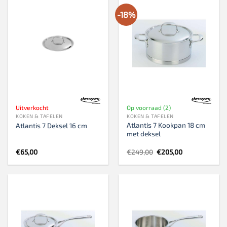
-18%
Uitverkocht
Op voorraad (2)
KOKEN & TAFELEN
KOKEN & TAFELEN
Atlantis 7 Kookpan 18 cm
Atlantis 7 Deksel 16 cm
met deksel
Oorspronkelijke
Huidige
€
65,00
€
249,00
€
205,00
prijs
prijs
was:
is:
€249,00.
€205,00.