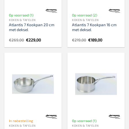
Op voorraad (1)
Op voorraad (2)
KOKEN & TAFELEN
KOKEN & TAFELEN
Atlantis 7 Kookpan 20 cm
Atlantis 7 Kookpan 16 cm
met deksel
met deksel
Oorspronkelijke
Huidige
Oorspronkelijke
Huidige
€
269,00
€
229,00
€
219,00
€
189,00
prijs
prijs
prijs
prijs
was:
is:
was:
is:
€269,00.
€229,00.
€219,00.
€189,00.
In nabestelling
Op voorraad (1)
KOKEN & TAFELEN
KOKEN & TAFELEN