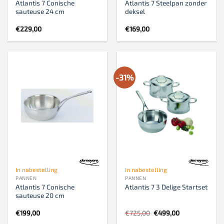
Atlantis 7 Conische
Atlantis 7 Steelpan zonder
sauteuse 24 cm
deksel
€
229,00
€
169,00
-31%
In nabestelling
In nabestelling
PANNEN
PANNEN
Atlantis 7 Conische
Atlantis 7 3 Delige Startset
sauteuse 20 cm
Oorspronkelijke
Huidige
€
199,00
€
725,00
€
499,00
prijs
prijs