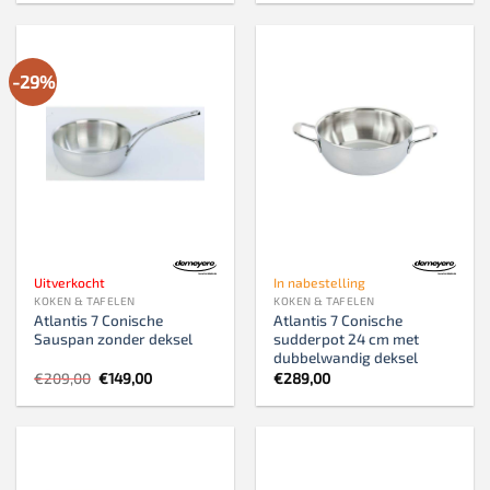
was:
is:
€725,00.
€499,00.
-29%
Uitverkocht
In nabestelling
KOKEN & TAFELEN
KOKEN & TAFELEN
Atlantis 7 Conische
Atlantis 7 Conische
Sauspan zonder deksel
sudderpot 24 cm met
dubbelwandig deksel
Oorspronkelijke
Huidige
€
209,00
€
149,00
€
289,00
prijs
prijs
was:
is:
€209,00.
€149,00.